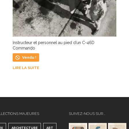
Instructeur et personnel au pied d’un C-46D
Commando
Vendu !
LIRE LA SUITE
LLECTIONS MAJEURES
SUIVEZ-NOUS SUR…
UX
ARCHITECTURE
ART