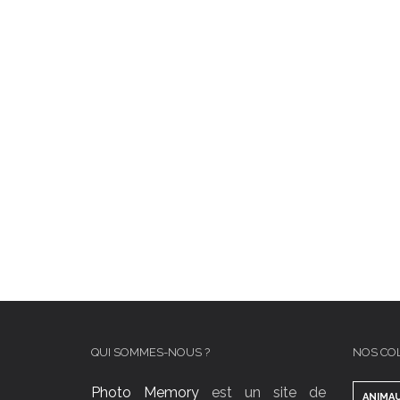
QUI SOMMES-NOUS ?
NOS CO
Photo Memory
est un site de
ANIMA