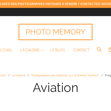
 AVEZ DES PHOTOGRAPHIES VINTAGES A VENDRE ? CONTACTEZ-NOUS
ACCUEIL
LA GALERIE
LE BLOG
CONTACT
ueil
/
La Galerie
/
Photographies de collection sur le thème “Aviation”
/
Pag
Aviation