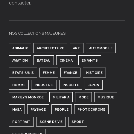
contacter.
NOS COLLECTIONS MAJEURES
ANIMAUX
ARCHITECTURE
ART
AUTOMOBILE
AVIATION
BATEAU
CINÉMA
ENFANTS
ETATS-UNIS
FEMME
FRANCE
HISTOIRE
HOMME
INDUSTRIE
INSOLITE
JAPON
MARILYN MONROE
MILITARIA
MODE
MUSIQUE
NASA
PAYSAGE
PEOPLE
PHOTOCHROME
PORTRAIT
SCÈNE DE VIE
SPORT