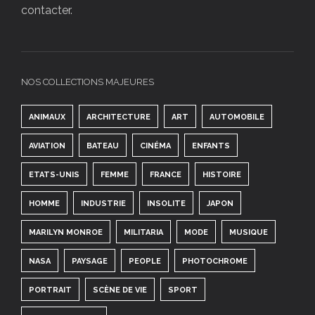
contacter.
NOS COLLECTIONS MAJEURES
ANIMAUX
ARCHITECTURE
ART
AUTOMOBILE
AVIATION
BATEAU
CINÉMA
ENFANTS
ETATS-UNIS
FEMME
FRANCE
HISTOIRE
HOMME
INDUSTRIE
INSOLITE
JAPON
MARILYN MONROE
MILITARIA
MODE
MUSIQUE
NASA
PAYSAGE
PEOPLE
PHOTOCHROME
PORTRAIT
SCÈNE DE VIE
SPORT