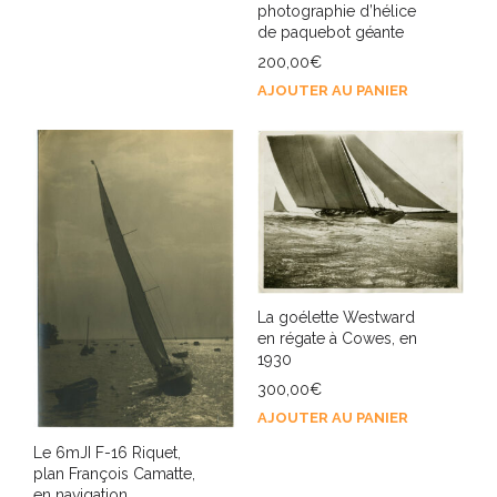
photographie d’hélice
de paquebot géante
200,00
€
AJOUTER AU PANIER
La goélette Westward
en régate à Cowes, en
1930
300,00
€
AJOUTER AU PANIER
Le 6mJI F-16 Riquet,
plan François Camatte,
en navigation