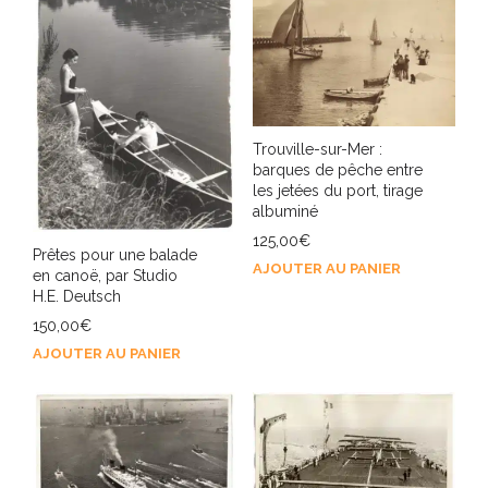
Trouville-sur-Mer :
barques de pêche entre
les jetées du port, tirage
albuminé
125,00
€
Prêtes pour une balade
AJOUTER AU PANIER
en canoë, par Studio
H.E. Deutsch
150,00
€
AJOUTER AU PANIER