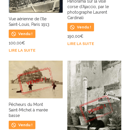
Panorama sur la ville
corse d’Ajaccio, par le
photographe Laurent
Cardinali
Vue aérienne de l’Ile
Saint-Louis, Paris 1913
Vendu !
Vendu !
190,00
€
100,00
€
LIRE LA SUITE
LIRE LA SUITE
Pêcheurs du Mont
Saint-Michel à marée
basse
Vendu !