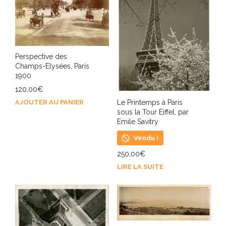
Perspective des
Champs-Elysées, Paris
1900
120,00
€
Le Printemps à Paris
AJOUTER AU PANIER
sous la Tour Eiffel, par
Emile Savitry
Vendu !
250,00
€
LIRE LA SUITE