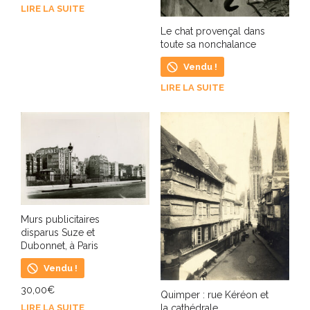
LIRE LA SUITE
Le chat provençal dans
toute sa nonchalance
Vendu !
LIRE LA SUITE
Murs publicitaires
disparus Suze et
Dubonnet, à Paris
Vendu !
30,00
€
Quimper : rue Kéréon et
LIRE LA SUITE
la cathédrale