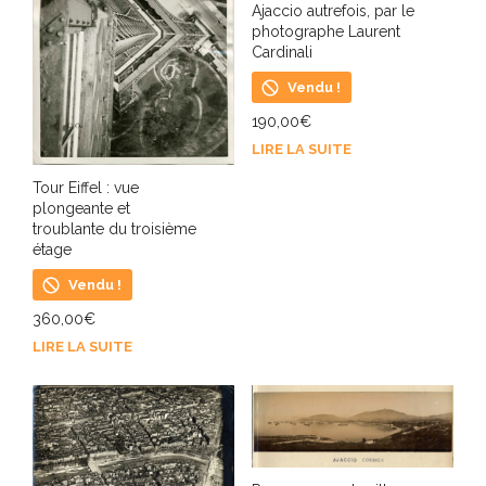
Ajaccio autrefois, par le
photographe Laurent
Cardinali
Vendu !
190,00
€
LIRE LA SUITE
Tour Eiffel : vue
plongeante et
troublante du troisième
étage
Vendu !
360,00
€
LIRE LA SUITE