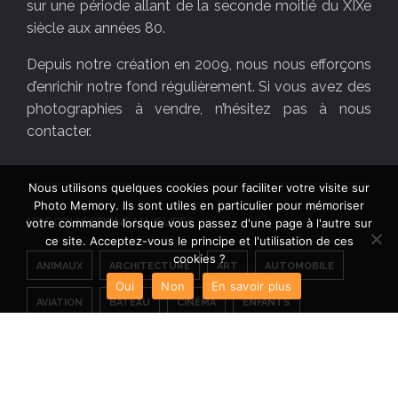
sur une période allant de la seconde moitié du XIXe
siècle aux années 80.
Depuis notre création en 2009, nous nous efforçons
d’enrichir notre fond régulièrement. Si vous avez des
photographies à vendre, n’hésitez pas à nous
contacter.
Nous utilisons quelques cookies pour faciliter votre visite sur
Photo Memory. Ils sont utiles en particulier pour mémoriser
NOS COLLECTIONS MAJEURES
votre commande lorsque vous passez d'une page à l'autre sur
ce site. Acceptez-vous le principe et l'utilisation de ces
cookies ?
ANIMAUX
ARCHITECTURE
ART
AUTOMOBILE
Oui
Non
En savoir plus
AVIATION
BATEAU
CINÉMA
ENFANTS
ETATS-UNIS
FEMME
FRANCE
HISTOIRE
HOMME
INDUSTRIE
INSOLITE
JAPON