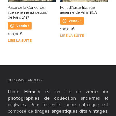
Place de la Concorde,
Pont d’Austerlitz, vue
vue aérienne au dessus
aérienne de Paris 1913
de Paris 1913
Vendu !
Vendu !
100,00
€
100,00
€
LIRE LA SUITE
LIRE LA SUITE
QUI SOMMES-NOUS ?
Photo Memory
est un site de
vente de
photographies de collection
, anciennes et
originales. Pour l’essentiel, notre catalogue est
composé de
tirages argentiques dits vintages
,