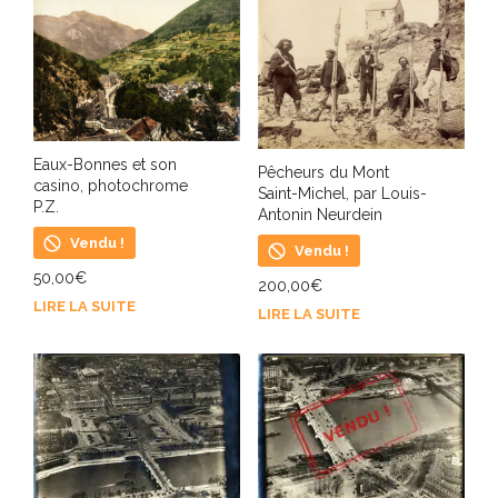
Eaux-Bonnes et son
Pêcheurs du Mont
casino, photochrome
Saint-Michel, par Louis-
P.Z.
Antonin Neurdein
Vendu !
Vendu !
50,00
€
200,00
€
LIRE LA SUITE
LIRE LA SUITE