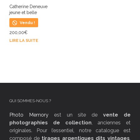
Catherine Deneuve
jeune et belle
Vendu !
200,00
€
LIRE LA SUITE
QUI SOMMES-NOUS ?
Photo Memory
est un site de
vente de
photographies de collection
, anciennes et
originales. Pour l’essentiel, notre catalogue est
composé de
tirages argentiques dits vintages
,