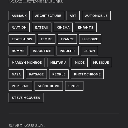
NOS COLLECTIONS MAJEURES
ANIMAUX
ARCHITECTURE
ART
AUTOMOBILE
AVIATION
BATEAU
CINÉMA
ENFANTS
ETATS-UNIS
FEMME
FRANCE
HISTOIRE
HOMME
INDUSTRIE
INSOLITE
JAPON
MARILYN MONROE
MILITARIA
MODE
MUSIQUE
NASA
PAYSAGE
PEOPLE
PHOTOCHROME
PORTRAIT
SCÈNE DE VIE
SPORT
STEVE MCQUEEN
SUIVEZ-NOUS SUR…