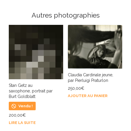
Autres photographies
Claudia Cardinale jeune,
par Pierluigi Praturlon
Stan Getz au
250,00
€
saxophone, portrait par
AJOUTER AU PANIER
Burt Goldblatt
Vendu !
200,00
€
LIRE LA SUITE