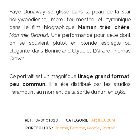
Faye Dunaway se glisse dans la peau de la star
hollywoodienne, mère tourmentée et tyrannique
dans le film biographique
Maman très chère
,
Mommie Dearest
. Une performance pour celle dont
on se souvient plutôt en blonde espiègle ou
élégante, dans Bonnie and Clyde et L’Affaire Thomas
Crown…
Ce portrait est un magnifique
tirage grand format,
peu commun
. Il a été distribué par les studios
Paramount au moment de la sortie du film en 1981.
050901020
Art & Culture
RÉF. :
CATÉGORIE :
Cinéma
Femme
People
Portrait
PORTFOLIOS :
,
,
,