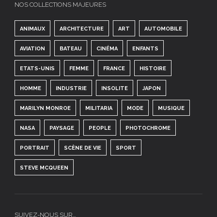
NOS COLLECTIONS MAJEURES
ANIMAUX
ARCHITECTURE
ART
AUTOMOBILE
AVIATION
BATEAU
CINÉMA
ENFANTS
ETATS-UNIS
FEMME
FRANCE
HISTOIRE
HOMME
INDUSTRIE
INSOLITE
JAPON
MARILYN MONROE
MILITARIA
MODE
MUSIQUE
NASA
PAYSAGE
PEOPLE
PHOTOCHROME
PORTRAIT
SCÈNE DE VIE
SPORT
STEVE MCQUEEN
SUIVEZ-NOUS SUR…