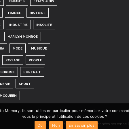
A
ENFANTS
ETATS-UNIS
FRANCE
HISTOIRE
E
INDUSTRIE
INSOLITE
MARILYN MONROE
RIA
MODE
MUSIQUE
PAYSAGE
PEOPLE
CHROME
PORTRAIT
DE VIE
SPORT
 MCQUEEN
hoto Memory. Ils sont utiles en particulier pour mémoriser votre comman
vous le principe et l'utilisation de ces cookies ?
Contact
-
Mentions légales
-
C.G.V.
-
Données personnell
Oui
Non
En savoir plus