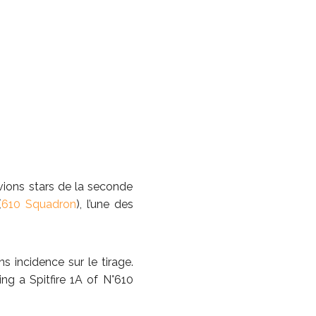
avions stars de la seconde
(
610 Squadron
), l’une des
s incidence sur le tirage.
g a Spitfire 1A of N°610