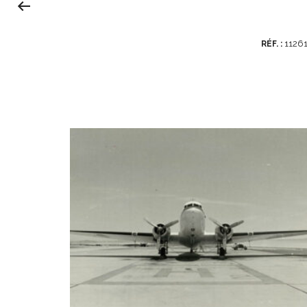
1126
RÉF. :