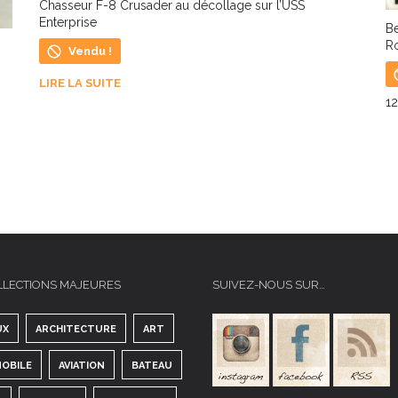
Chasseur F-8 Crusader au décollage sur l’USS
Enterprise
Be
R
Vendu !
LIRE LA SUITE
1
L
LLECTIONS MAJEURES
SUIVEZ-NOUS SUR…
UX
ARCHITECTURE
ART
OBILE
AVIATION
BATEAU