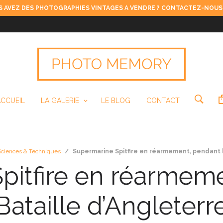
 AVEZ DES PHOTOGRAPHIES VINTAGES A VENDRE ? CONTACTEZ-NOUS
ACCUEIL
LA GALERIE
LE BLOG
CONTACT
Sciences & Techniques
/
Supermarine Spitfire en réarmement, pendant l
pitfire en réarmeme
Bataille d’Angleterr