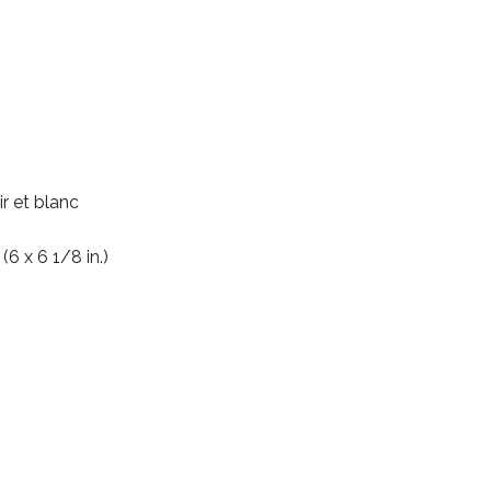
r et blanc
(6 x 6 1/8 in.)