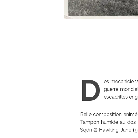
D
es mécaniciens 
guerre mondiale
escadrilles eng
Belle composition animée.
Tampon humide au dos Fo
Sqdn @ Hawking. June 19