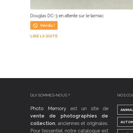
Douglas DC-3 en attente sur le tarmac
Vendu !
LIRE LA SUITE
QUI SOMMES-NOUS ?
NOS CO
Photo Memory
est un site de
ANIMA
vente de photographies de
AUTOM
collection
, anciennes et originales.
Pour l’essentiel, notre catalogue est