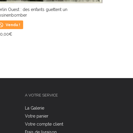
rlin Ouest : des enfants guettent un
osinenbomber
Vendu !
20,00
€
IRE LA SUITE
A VOTRE SERVICE
La Galerie
Votre panier
Votre compte client
Frais de livraison