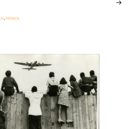
ion
Militaria
,