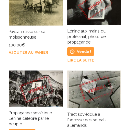
Lénine aux mains du
Paysan russe sur sa
prolétariat, photo de
moissonneuse
propagande
100,00
€
Vendu !
AJOUTER AU PANIER
LIRE LA SUITE
Propagande soviétique :
Tract soviétique à
Lénine célébré par le
l’adresse des soldats
peuple
allemands