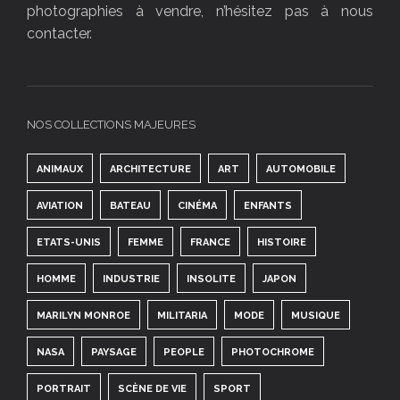
photographies à vendre, n’hésitez pas à nous
contacter.
NOS COLLECTIONS MAJEURES
ANIMAUX
ARCHITECTURE
ART
AUTOMOBILE
AVIATION
BATEAU
CINÉMA
ENFANTS
ETATS-UNIS
FEMME
FRANCE
HISTOIRE
HOMME
INDUSTRIE
INSOLITE
JAPON
MARILYN MONROE
MILITARIA
MODE
MUSIQUE
NASA
PAYSAGE
PEOPLE
PHOTOCHROME
PORTRAIT
SCÈNE DE VIE
SPORT