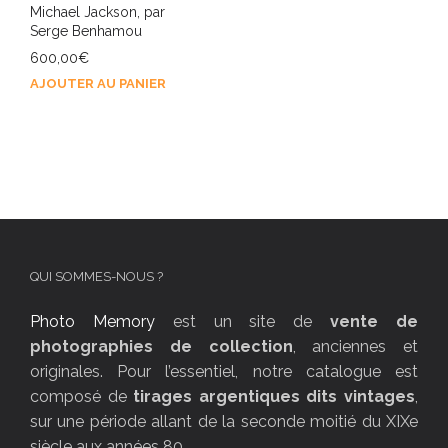
Michael Jackson, par
Serge Benhamou
600,00
€
AJOUTER AU PANIER
QUI SOMMES-NOUS ?
Photo Memory
est un site de
vente de
photographies de collection
, anciennes et
originales. Pour l’essentiel, notre catalogue est
composé de
tirages argentiques dits vintages
,
sur une période allant de la seconde moitié du XIXe
siècle aux années 80.