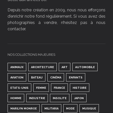
Depuis notre création en 2009, nous nous efforçons
d’enrichir notre fond régulièrement. Si vous avez des
photographies à vendre, n’hésitez pas à nous
contacter.
NOS COLLECTIONS MAJEURES
ANIMAUX
ARCHITECTURE
ART
AUTOMOBILE
AVIATION
BATEAU
CINÉMA
ENFANTS
ETATS-UNIS
FEMME
FRANCE
HISTOIRE
HOMME
INDUSTRIE
INSOLITE
JAPON
MARILYN MONROE
MILITARIA
MODE
MUSIQUE