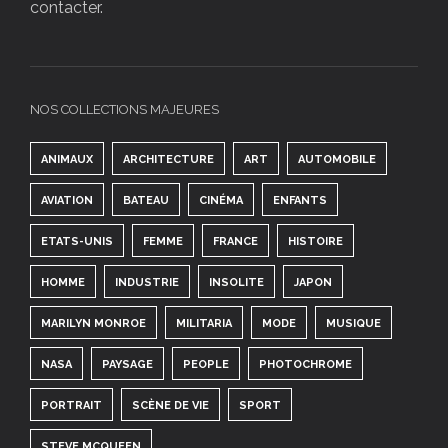
contacter.
NOS COLLECTIONS MAJEURES
ANIMAUX
ARCHITECTURE
ART
AUTOMOBILE
AVIATION
BATEAU
CINÉMA
ENFANTS
ETATS-UNIS
FEMME
FRANCE
HISTOIRE
HOMME
INDUSTRIE
INSOLITE
JAPON
MARILYN MONROE
MILITARIA
MODE
MUSIQUE
NASA
PAYSAGE
PEOPLE
PHOTOCHROME
PORTRAIT
SCÈNE DE VIE
SPORT
STEVE MCQUEEN