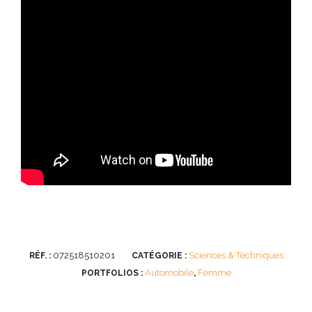
072518510201
Sciences & Techniques
RÉF. :
CATÉGORIE :
Automobile
Femme
PORTFOLIOS :
,