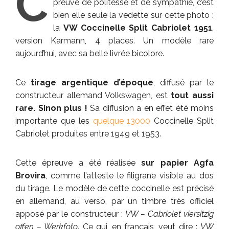
C
preuve de politesse et de sympathie, c’est
bien elle seule la vedette sur cette photo :
la
VW Coccinelle Split Cabriolet 1951
,
version Karmann, 4 places. Un modèle rare
aujourd’hui, avec sa belle livrée bicolore.
Ce
tirage argentique d’époque
, diffusé par le
constructeur allemand Volkswagen, est
tout aussi
rare. Sinon plus !
Sa diffusion a en effet été moins
importante que les
quelque 13000
Coccinelle Split
Cabriolet produites entre 1949 et 1953.
Cette épreuve a été réalisée
sur papier Agfa
Brovira
, comme l’atteste le filigrane visible au dos
du tirage. Le modèle de cette coccinelle est précisé
en allemand, au verso, par un timbre très officiel
apposé par le constructeur :
VW – Cabriolet viersitzig
offen – Werkfoto
. Ce qui, en français, veut dire :
VW