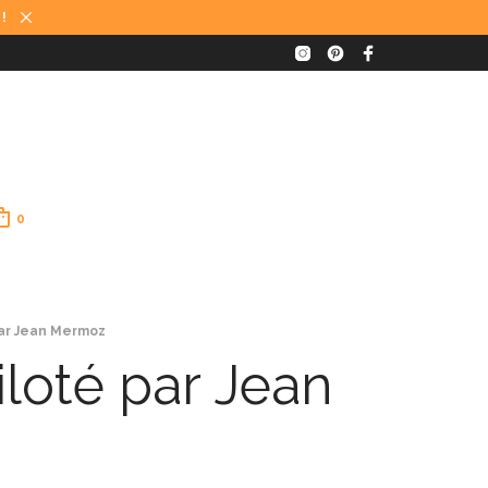
 !
0
 par Jean Mermoz
iloté par Jean