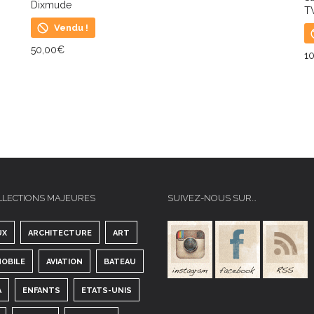
Dixmude
T
Vendu !
50,00
€
1
LIRE LA SUITE
L
LLECTIONS MAJEURES
SUIVEZ-NOUS SUR…
UX
ARCHITECTURE
ART
OBILE
AVIATION
BATEAU
A
ENFANTS
ETATS-UNIS