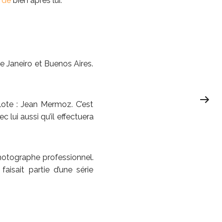
rde
bien après lui.
de Janeiro et Buenos Aires.
pilote : Jean Mermoz. C’est
vec lui aussi qu’il effectuera
hotographe professionnel.
isait partie d’une série