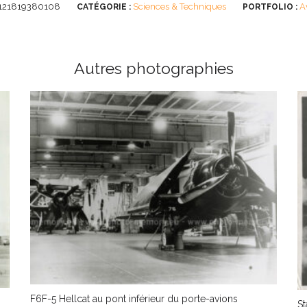
121819380108
Sciences & Techniques
A
CATÉGORIE :
PORTFOLIO :
Autres photographies
F6F-5 Hellcat au pont inférieur du porte-avions
St