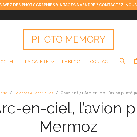
 AVEZ DES PHOTOGRAPHIES VINTAGES A VENDRE ? CONTACTEZ-NOUS
ACCUEIL
LA GALERIE
LE BLOG
CONTACT
lerie
/
Sciences & Techniques
/
Couzinet 71 Arc-en-ciel, l’avion piloté
rc-en-ciel, l’avion p
Mermoz