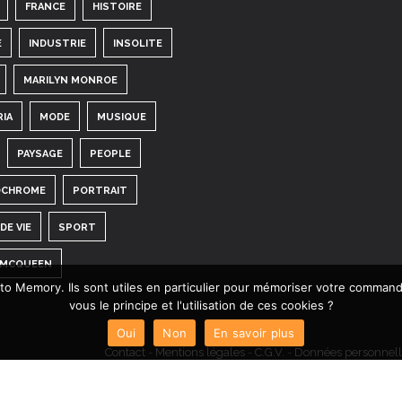
FRANCE
HISTOIRE
E
INDUSTRIE
INSOLITE
MARILYN MONROE
RIA
MODE
MUSIQUE
PAYSAGE
PEOPLE
CHROME
PORTRAIT
DE VIE
SPORT
 MCQUEEN
hoto Memory. Ils sont utiles en particulier pour mémoriser votre comman
vous le principe et l'utilisation de ces cookies ?
Oui
Non
En savoir plus
Contact
-
Mentions légales
-
C.G.V.
-
Données personnell