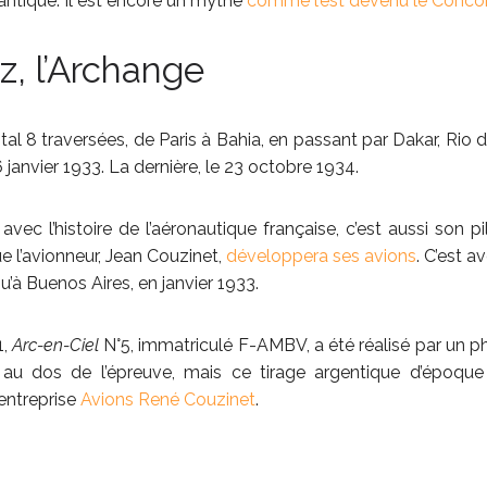
lantique. Il est encore un mythe
comme l’est devenu le Conco
, l’Archange
otal 8 traversées, de Paris à Bahia, en passant par Dakar, Rio 
6 janvier 1933. La dernière, le 23 octobre 1934.
avec l’histoire de l’aéronautique française, c’est aussi son 
ue l’avionneur, Jean Couzinet,
développera ses avions
. C’est a
u’à Buenos Aires, en janvier 1933.
1,
Arc-en-Ciel
N°5, immatriculé F-AMBV, a été réalisé par un p
u dos de l’épreuve, mais ce tirage argentique d’époque fa
’entreprise
Avions René Couzinet
.