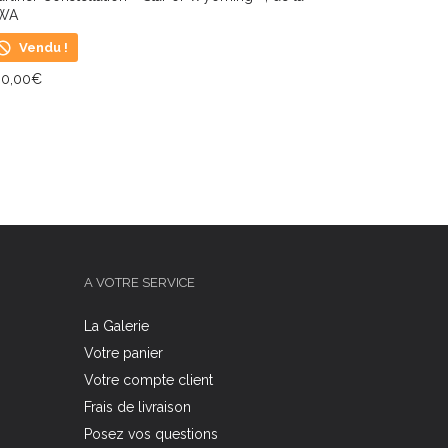
WA
Vendu !
00,00
€
IRE LA SUITE
A VOTRE SERVICE
La Galerie
Votre panier
Votre compte client
Frais de livraison
Posez vos questions