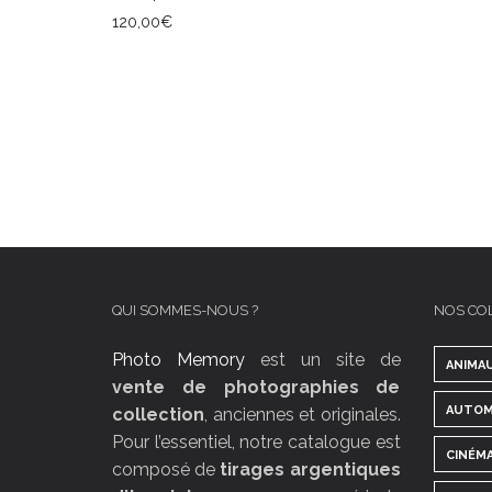
120,00
€
AJOUTER AU PANIER
QUI SOMMES-NOUS ?
NOS CO
Photo Memory
est un site de
ANIMA
vente de photographies de
AUTOM
collection
, anciennes et originales.
Pour l’essentiel, notre catalogue est
CINÉM
composé de
tirages argentiques