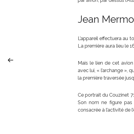
par avion, par dessus l’At
Jean Mermoz
L’appareil effectuera au t
La première aura lieu le 1
Mais le lien de cet avion 
avec lui, « l’archange », q
la première traversée jusq
Ce portrait du Couzinet 7
Son nom ne figure pas a
consacrée à l’activité de l