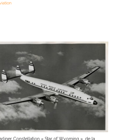
viation
arliner Constellation « Star of Wyoming », de la