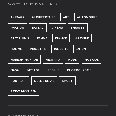
NOS COLLECTIONS MAJEURES
ANIMAUX
ARCHITECTURE
ART
AUTOMOBILE
AVIATION
BATEAU
CINÉMA
ENFANTS
ETATS-UNIS
FEMME
FRANCE
HISTOIRE
HOMME
INDUSTRIE
INSOLITE
JAPON
MARILYN MONROE
MILITARIA
MODE
MUSIQUE
NASA
PAYSAGE
PEOPLE
PHOTOCHROME
PORTRAIT
SCÈNE DE VIE
SPORT
STEVE MCQUEEN