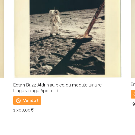
En
Edwin Buzz Aldrin au pied du module lunaire,
tirage vintage Apollo 11
Vendu !
1
1 300,00
€
L
LIRE LA SUITE