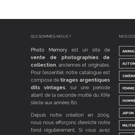
QUI SOMMES-NOUS ?
NOS CO
Photo Memory
est un site de
ANIMA
vente de photographies de
AUTOM
collection
, anciennes et originales.
Pour l’essentiel, notre catalogue est
CINÉM
composé de
tirages argentiques
dits vintages
, sur une période
FEMME
allant de la seconde moitié du XIXe
HOMM
siècle aux années 80.
JAPON
Depuis notre création en 2009,
nous nous efforçons d’enrichir notre
MILITA
fond régulièrement. Si vous avez