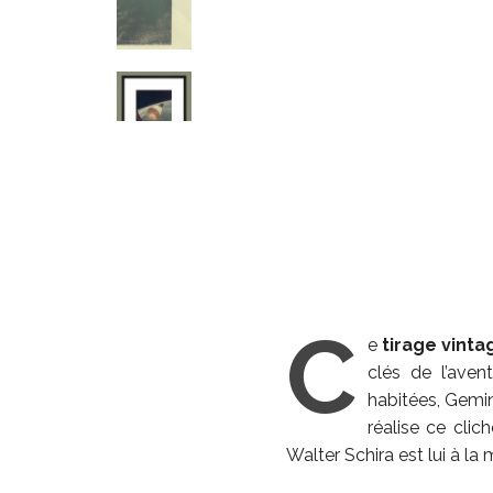
C
e
tirage vint
clés de l’aven
habitées, Gemin
réalise ce cli
Walter Schira est lui à la