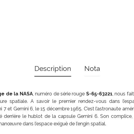
Description
Nota
age de la NASA
, numéro de série rouge
S-65-63221
, nous fa
ture spatiale. A savoir le premier rendez-vous dans l’es
i 7 et Gemini 6, le 15 décembre 1965. C’est l’astronaute amé
ché derrière le hublot de la capsule Gemini 6. Son compli
 manœuvre dans l’espace exiguë de l’engin spatial.