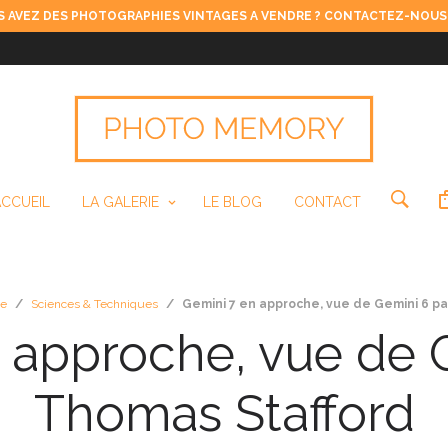
 AVEZ DES PHOTOGRAPHIES VINTAGES A VENDRE ? CONTACTEZ-NOUS
ACCUEIL
LA GALERIE
LE BLOG
CONTACT
ie
/
Sciences & Techniques
/
Gemini 7 en approche, vue de Gemini 6 p
 approche, vue de 
Thomas Stafford