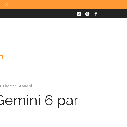
 !
0
ar Thomas Stafford
Gemini 6 par