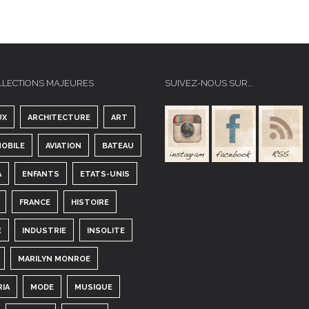
LLECTIONS MAJEURES
SUIVEZ-NOUS SUR…
UX
ARCHITECTURE
ART
OBILE
AVIATION
BATEAU
A
ENFANTS
ETATS-UNIS
FRANCE
HISTOIRE
E
INDUSTRIE
INSOLITE
MARILYN MONROE
RIA
MODE
MUSIQUE