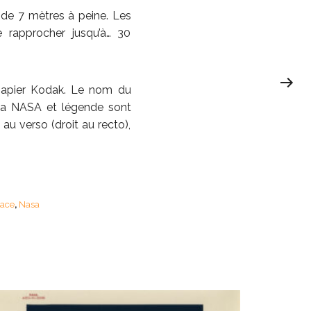
de 7 mètres à peine. Les
 rapprocher jusqu’à… 30
apier Kodak. Le nom du
e la NASA et légende sont
au verso (droit au recto),
ace
Nasa
,