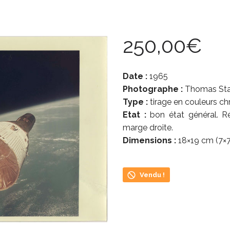
250,00
€
Date :
1965
Photographe :
Thomas Sta
Type :
tirage en couleurs c
Etat :
bon état général. Ré
marge droite.
Dimensions :
18×19 cm (7×7 
Vendu !