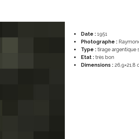
Date :
1951
Photographe :
Raymond 
Type :
tirage argentique 
Etat :
très bon
Dimensions :
26,9×21,8 c