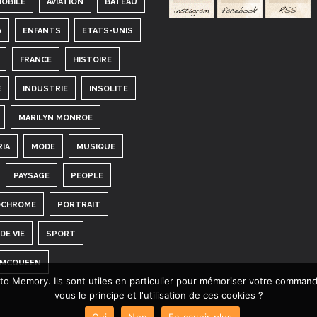
OBILE
AVIATION
BATEAU
A
ENFANTS
ETATS-UNIS
FRANCE
HISTOIRE
E
INDUSTRIE
INSOLITE
MARILYN MONROE
RIA
MODE
MUSIQUE
PAYSAGE
PEOPLE
CHROME
PORTRAIT
DE VIE
SPORT
 MCQUEEN
hoto Memory. Ils sont utiles en particulier pour mémoriser votre comman
vous le principe et l'utilisation de ces cookies ?
Oui
Non
En savoir plus