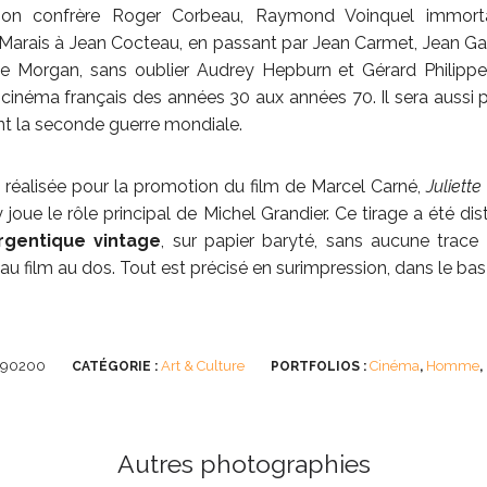
 confrère Roger Corbeau, Raymond Voinquel immortalis
Marais à Jean Cocteau, en passant par Jean Carmet, Jean G
ele Morgan, sans oublier Audrey Hepburn et Gérard Philippe. 
néma français des années 30 aux années 70. Il sera aussi po
nt la seconde guerre mondiale.
 réalisée pour la promotion du film de Marcel Carné,
Juliett
y joue le rôle principal de Michel Grandier. Ce tirage a été d
rgentique vintage
, sur papier baryté, sans aucune trace
au film au dos. Tout est précisé en surimpression, dans le bas
290200
Art & Culture
Cinéma
Homme
CATÉGORIE :
PORTFOLIOS :
,
,
Autres photographies