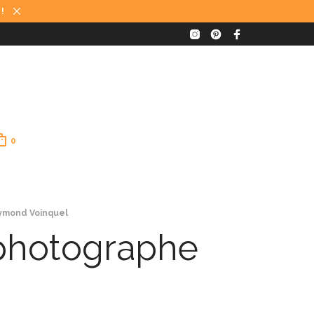
 !
0
aymond Voinquel
e photographe