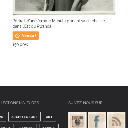
Portrait d’une femme Muhutu portant sa calebasse,
dans l’Est du Rwanda
Vendu !
150,00
€
LIRE LA SUITE
LLECTIONS MAJEURES
SUIVEZ-NOUS SUR…
UX
ARCHITECTURE
ART