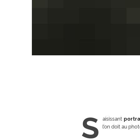
S
aisissant
portra
l’on doit au ph