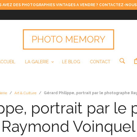
 AVEZ DES PHOTOGRAPHIES VINTAGES A VENDRE ? CONTACTEZ-NOUS
ACCUEIL
LA GALERIE
LE BLOG
CONTACT
lerie
/
Art & Culture
/
Gérard Philippe, portrait par le photographe R
ppe, portrait par l
Raymond Voinquel