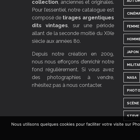
AUTOM
collection
, anciennes et originales.
Pour l’essentiel, notre catalogue est
CINÉM
composé de
tirages argentiques
dits vintages
, sur une période
FEMME
allant de la seconde moitié du XIXe
HOMM
siècle aux années 80.
JAPON
Depuis notre création en 2009,
nous nous efforçons d’enrichir notre
MILITA
fond régulièrement. Si vous avez
des photographies à vendre,
NASA
n’hésitez pas à nous contacter.
PHOTO
SCÈNE 
STEVE
Nous utilisons quelques cookies pour faciliter votre visite sur P