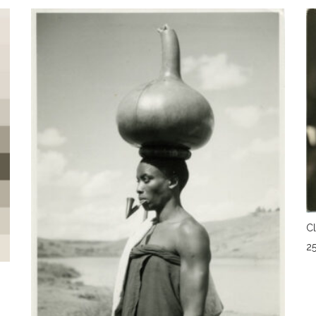
Cl
2
A