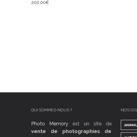
200,00
€
LIRE LA SUITE
QUI SOMMES-NOUS ?
NOS CO
Photo Memory
est un site de
ANIMA
vente de photographies de