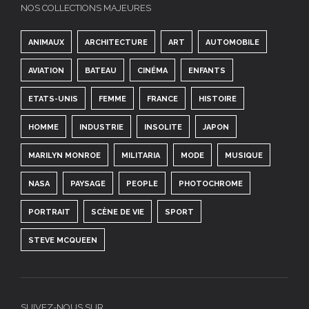
NOS COLLECTIONS MAJEURES
ANIMAUX
ARCHITECTURE
ART
AUTOMOBILE
AVIATION
BATEAU
CINÉMA
ENFANTS
ETATS-UNIS
FEMME
FRANCE
HISTOIRE
HOMME
INDUSTRIE
INSOLITE
JAPON
MARILYN MONROE
MILITARIA
MODE
MUSIQUE
NASA
PAYSAGE
PEOPLE
PHOTOCHROME
PORTRAIT
SCÈNE DE VIE
SPORT
STEVE MCQUEEN
SUIVEZ-NOUS SUR…