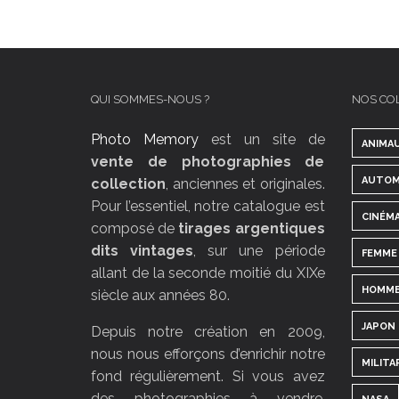
QUI SOMMES-NOUS ?
NOS CO
Photo Memory
est un site de
ANIMA
vente de photographies de
AUTOM
collection
, anciennes et originales.
Pour l’essentiel, notre catalogue est
CINÉM
composé de
tirages argentiques
dits vintages
, sur une période
FEMME
allant de la seconde moitié du XIXe
HOMM
siècle aux années 80.
JAPON
Depuis notre création en 2009,
nous nous efforçons d’enrichir notre
MILITA
fond régulièrement. Si vous avez
des photographies à vendre,