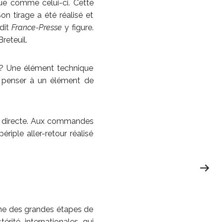
ue comme celui-ci. Cette
n tirage a été réalisé et
édit
France-Presse
y figure.
reteuil.
 ? Une élément technique
e penser à un élément de
e directe. Aux commandes
ériple aller-retour réalisé
’une des grandes étapes de
rité internationales qui