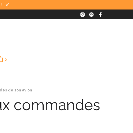
 !
0
des de son avion
 aux commandes