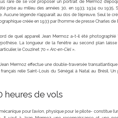
lus rare de se voir proposer un portrait de Mermoz d’époq
été prise au milieu des années 30, en 1933, 1934 ou 1935. So
. Aucune légende n’apparaît au dos de l’épreuve. Seul le cr
graphique créée en 1933 par l’homme de presse Charles de B
bord de quel appareil Jean Mermoz a-t-il été photographié
pothèse. La longueur de la fenêtre au second plan laiss
rticulier, le Couzinet 70
« Arc-en-Ciel »
.
e Jean Mermoz effectue une double-traversée transatlantiqu
 français relie Saint-Louis du Sénégal à Natal au Brésil. Un p
0 heures de vols
mécanique pour l’avion, physique pour le pilote- constitue l
e
. Il vaut à Jean Mermoz une reconnaissance et une posté