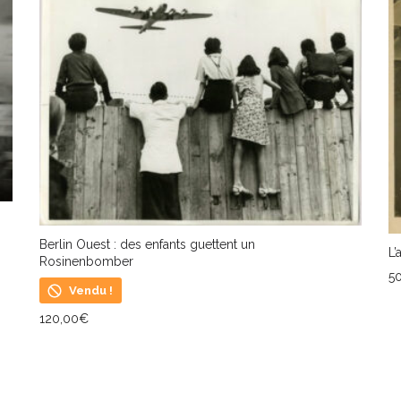
Berlin Ouest : des enfants guettent un
L’
Rosinenbomber
5
Vendu !
A
120,00
€
LIRE LA SUITE