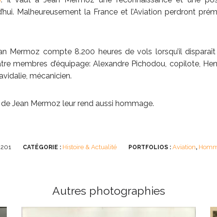
’hui. Malheureusement la France et l’Aviation perdront pré
n Mermoz compte 8.200 heures de vols lorsqu’il disparaît
uatre membres d’équipage: Alexandre Pichodou, copilote, Hen
Lavidalie, mécanicien.
it de Jean Mermoz leur rend aussi hommage.
201
Histoire & Actualité
Aviation
Hom
CATÉGORIE :
PORTFOLIOS :
,
Autres photographies