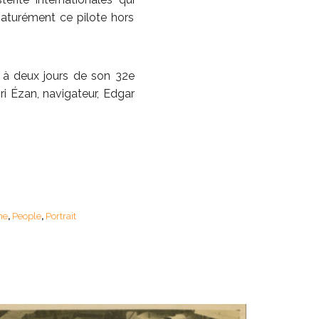
maturément ce pilote hors
 à deux jours de son 32e
ri Ézan, navigateur, Edgar
me
People
Portrait
,
,