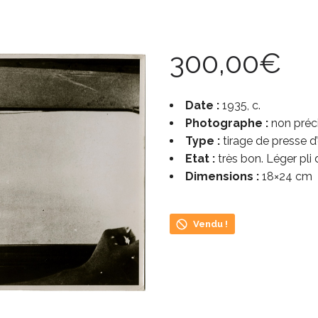
300,00
€
Date :
1935, c.
Photographe :
non préc
Type :
tirage de presse 
Etat :
très bon. Léger pli d
Dimensions :
18×24 cm
Vendu !