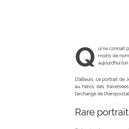
Q
ui ne connait 
moins de nom q
aujourd’hui l’u
D’ailleurs, ce portrait d
au héros des traversées 
l’archange de l’Aéroposta
Rare portra