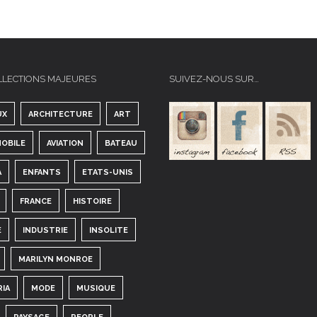
LLECTIONS MAJEURES
SUIVEZ-NOUS SUR…
UX
ARCHITECTURE
ART
OBILE
AVIATION
BATEAU
A
ENFANTS
ETATS-UNIS
FRANCE
HISTOIRE
E
INDUSTRIE
INSOLITE
MARILYN MONROE
RIA
MODE
MUSIQUE