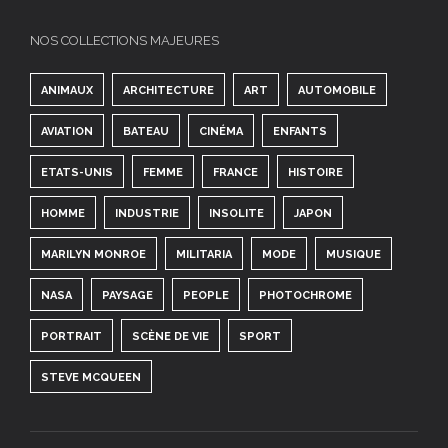
NOS COLLECTIONS MAJEURES
ANIMAUX
ARCHITECTURE
ART
AUTOMOBILE
AVIATION
BATEAU
CINÉMA
ENFANTS
ETATS-UNIS
FEMME
FRANCE
HISTOIRE
HOMME
INDUSTRIE
INSOLITE
JAPON
MARILYN MONROE
MILITARIA
MODE
MUSIQUE
NASA
PAYSAGE
PEOPLE
PHOTOCHROME
PORTRAIT
SCÈNE DE VIE
SPORT
STEVE MCQUEEN