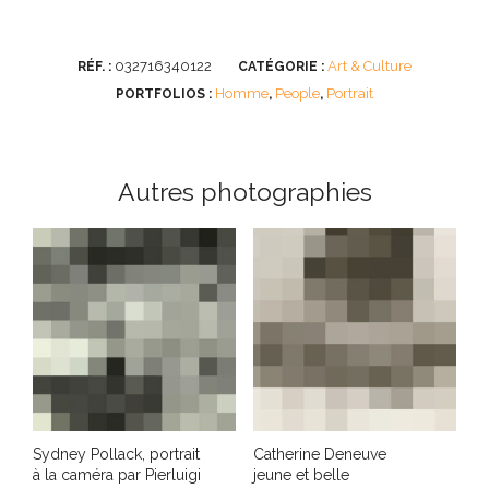
032716340122
Art & Culture
RÉF. :
CATÉGORIE :
Homme
People
Portrait
PORTFOLIOS :
,
,
Autres photographies
Sydney Pollack, portrait
Catherine Deneuve
à la caméra par Pierluigi
jeune et belle