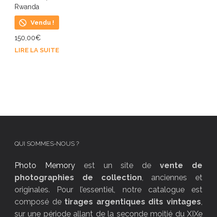
Rwanda
Vendu !
150,00
€
LIRE LA SUITE
QUI SOMMES-NOUS ?
Photo Memory
est un site de
vente de
photographies de collection
, anciennes et
originales. Pour l’essentiel, notre catalogue est
composé de
tirages argentiques dits vintages
,
sur une période allant de la seconde moitié du XIXe