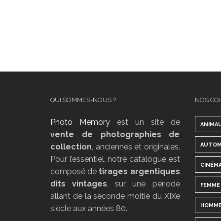
QUI SOMMES-NOUS ?
NOS CO
Photo Memory
est un site de
ANIMA
vente de photographies de
AUTOM
collection
, anciennes et originales.
Pour l’essentiel, notre catalogue est
CINÉM
composé de
tirages argentiques
dits vintages
, sur une période
FEMME
allant de la seconde moitié du XIXe
HOMM
siècle aux années 80.