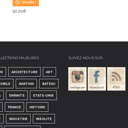
Vendu !
50,00
€
LIRE LA SUITE
LLECTIONS MAJEURES
SUIVEZ-NOUS SUR…
UX
ARCHITECTURE
ART
OBILE
AVIATION
BATEAU
A
ENFANTS
ETATS-UNIS
FRANCE
HISTOIRE
E
INDUSTRIE
INSOLITE