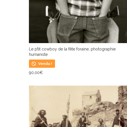
Le p’tit cowboy de la fête foraine, photographie
humaniste
Vendu !
90,00
€
LIRE LA SUITE