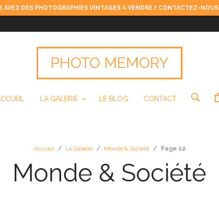
 AVEZ DES PHOTOGRAPHIES VINTAGES A VENDRE ? CONTACTEZ-NOUS
ACCUEIL
LA GALERIE
LE BLOG
CONTACT
Accueil
/
La Galerie
/
Monde & Société
/
Page 12
Monde & Société