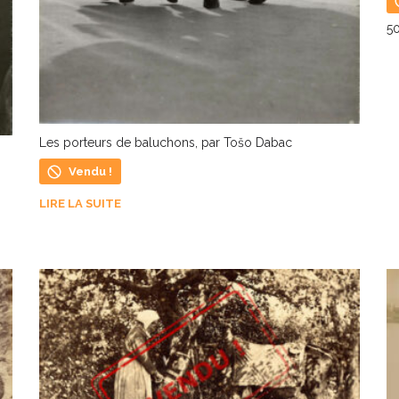
5
L
Les porteurs de baluchons, par Tošo Dabac
Vendu !
LIRE LA SUITE