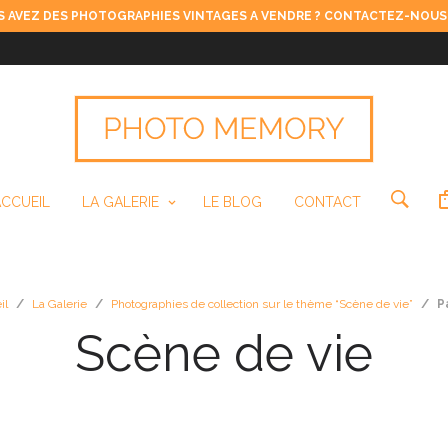
 AVEZ DES PHOTOGRAPHIES VINTAGES A VENDRE ? CONTACTEZ-NOUS
ACCUEIL
LA GALERIE
LE BLOG
CONTACT
il
/
La Galerie
/
Photographies de collection sur le thème “Scène de vie”
/
P
Scène de vie