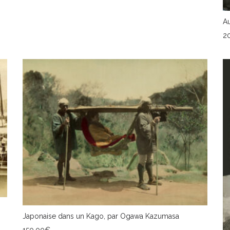
Au
2
A
Japonaise dans un Kago, par Ogawa Kazumasa
150,00
€