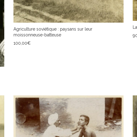
La
Agriculture soviétique : paysans sur leur
moissonneuse-batteuse
9
100,00
€
A
AJOUTER AU PANIER