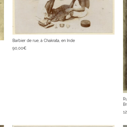
Barbier de rue, à Chakrata, en Inde
90,00
€
AJOUTER AU PANIER
Ru
Br
1
A