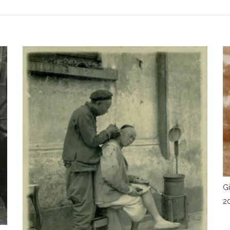
Gi
2
A