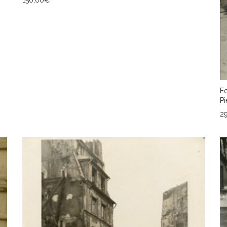
AJOUTER AU PANIER
F
Pi
2
A