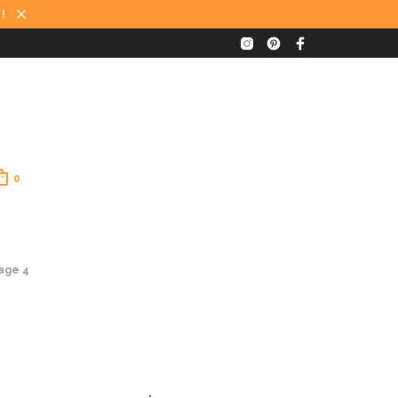
 !
0
age 4