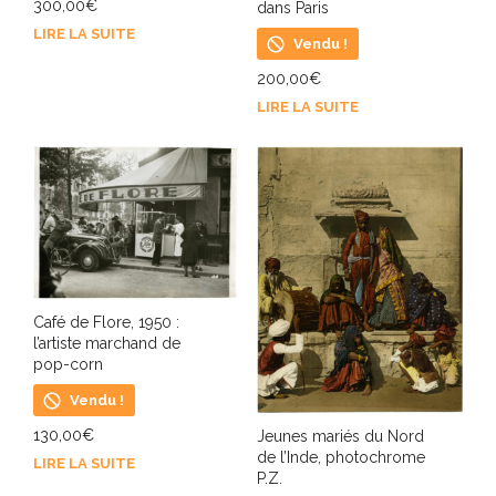
300,00
€
dans Paris
LIRE LA SUITE
Vendu !
200,00
€
LIRE LA SUITE
Café de Flore, 1950 :
l’artiste marchand de
pop-corn
Vendu !
130,00
€
Jeunes mariés du Nord
de l’Inde, photochrome
LIRE LA SUITE
P.Z.