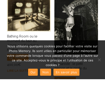
Bathing Room ou le
moment du bain au
Japon, par Kusakabe
Nous utilisons quelques cookies pour faciliter votre visite sur
Kimbei
Photo Memory. Ils sont utiles en particulier pour mémoriser
votre commande lorsque vous passez d'une page à l'autre sur
Vendu !
Photographie
ce site. Acceptez-vous le principe et l'utilisation de ces
humaniste : le petit
400,00
€
cookies ?
garçon et la girafe du
LIRE LA SUITE
Oui
Non
En savoir plus
cirque
Vendu !
400,00
€
LIRE LA SUITE