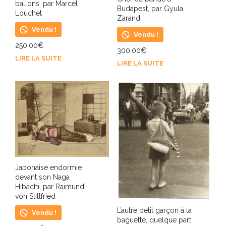
ballons, par Marcel
Budapest, par Gyula
Louchet
Zarand
Vendu !
Vendu !
250,00
€
300,00
€
LIRE LA SUITE
LIRE LA SUITE
Japonaise endormie
devant son Naga
Hibachi, par Raimund
von Stillfried
L’autre petit garçon à la
Vendu !
baguette, quelque part