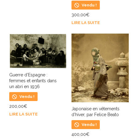
Vendu !
300,00
€
LIRE LA SUITE
Guerre d’Espagne :
femmes et enfants dans
un abri en 1936
Vendu !
200,00
€
Japonaise en vêtements
LIRE LA SUITE
d’hiver, par Felice Beato
Vendu !
400,00
€