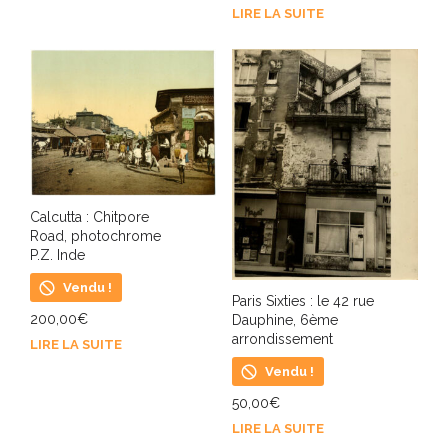
LIRE LA SUITE
Calcutta : Chitpore
Road, photochrome
P.Z. Inde
Vendu !
Paris Sixties : le 42 rue
200,00
€
Dauphine, 6ème
arrondissement
LIRE LA SUITE
Vendu !
50,00
€
LIRE LA SUITE