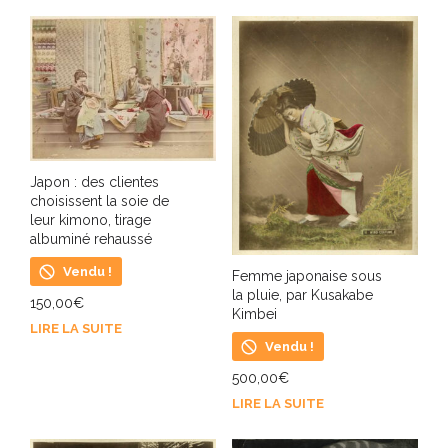
Japon : des clientes
choisissent la soie de
leur kimono, tirage
albuminé rehaussé
Vendu !
Femme japonaise sous
la pluie, par Kusakabe
150,00
€
Kimbei
LIRE LA SUITE
Vendu !
500,00
€
LIRE LA SUITE