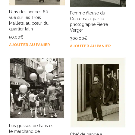
Paris des années 60 :
Femme fileuse du
vue sur les Trois
Guatemala, par le
Maillets, au cœur du
photographe Pierre
quartier latin
Verger
50,00
€
300,00
€
AJOUTER AU PANIER
AJOUTER AU PANIER
Les gosses de Paris et
le marchand de
Chef de bande à