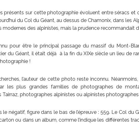
 présents sur cette photographie évoluent entre séracs et c
jourd’hui du Col du Géant, au dessus de Chamonix, dans les Alp
 modernes des alpinistes, mais la prudence recommandait dé
nu pour être le principal passage du massif du Mont-Bla
cier du Géant, il était déjà à la fin du XIXe siècle un lieu de 
hotographie !
cherches, l’auteur de cette photo reste inconnu. Néanmoins, c
par les plus grandes familles de photographes de montag
 Tairraz, photographes alpinistes ou alpinistes photographes d
 le négatif, figure dans le bas de l’épreuve : 559. Le Col du
carton ou dans un album, comme l’indique les différentes trac