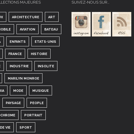
LLECTIONS MAJEURES
SUIVEZ-NOUS SUR…
UX
ARCHITECTURE
ART
OBILE
AVIATION
BATEAU
A
ENFANTS
ETATS-UNIS
FRANCE
HISTOIRE
E
INDUSTRIE
INSOLITE
MARILYN MONROE
RIA
MODE
MUSIQUE
PAYSAGE
PEOPLE
CHROME
PORTRAIT
DE VIE
SPORT