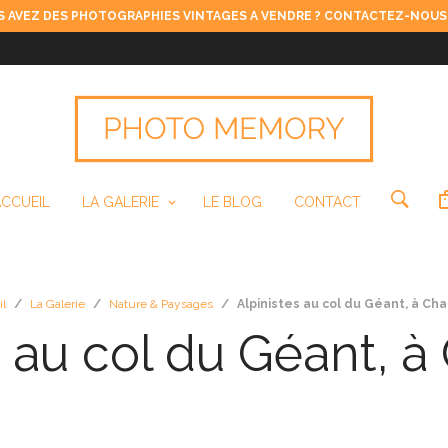
 AVEZ DES PHOTOGRAPHIES VINTAGES A VENDRE ? CONTACTEZ-NOUS
ACCUEIL
LA GALERIE
LE BLOG
CONTACT
il
/
La Galerie
/
Nature & Paysages
/
Alpinistes au col du Géant, à Ch
s au col du Géant, 