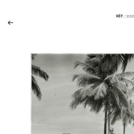
111
RÉF. :