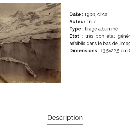
Date :
1900, circa
Auteur :
n. c.
Type :
tirage albuminé
Etat :
très bon état génér
affaiblis dans le bas de l’ima
Dimensions :
13,5×22,5 cm (
Description