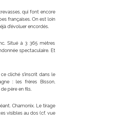
revasses, qui font encore
es françaises. On est loin
jà d’évoluer encordés.
nc. Situé à 3 365 mètres
randonnée spectaculaire. Et
e cliché s’inscrit dans le
ne : les frères Bisson,
e père en fils.
 Géant. Chamonix. Le tirage
es visibles au dos (cf. vue