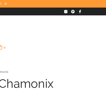
 !
0
amonix
à Chamonix