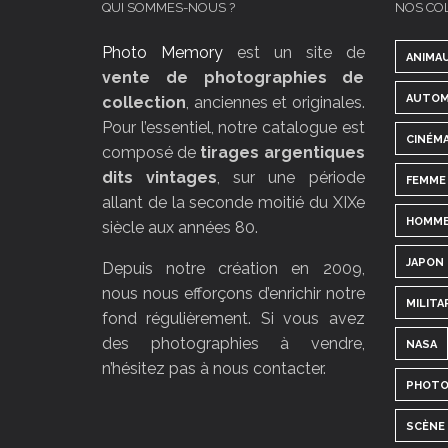
QUI SOMMES-NOUS ?
NOS CO
Photo Memory
est un site de
ANIMA
vente de photographies de
AUTOM
collection
, anciennes et originales.
Pour l’essentiel, notre catalogue est
CINÉM
composé de
tirages argentiques
dits vintages
, sur une période
FEMME
allant de la seconde moitié du XIXe
HOMM
siècle aux années 80.
JAPON
Depuis notre création en 2009,
nous nous efforçons d’enrichir notre
MILITA
fond régulièrement. Si vous avez
des photographies à vendre,
NASA
n’hésitez pas à nous contacter.
PHOTO
SCÈNE 