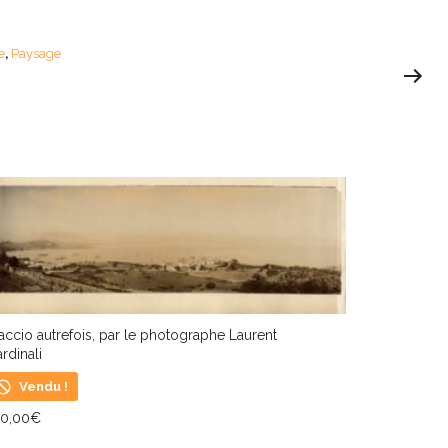
e
Paysage
,
accio autrefois, par le photographe Laurent
rdinali
Vendu !
90,00
€