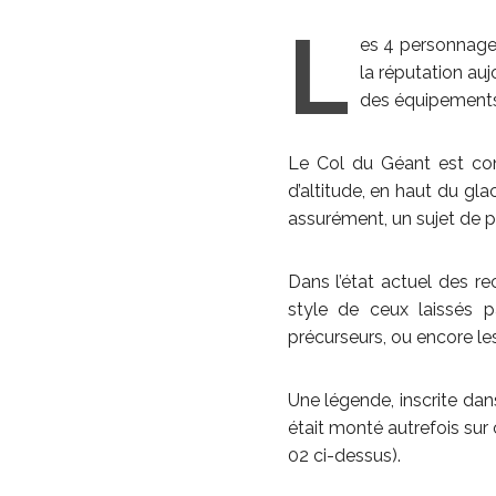
L
es 4 personnages
la réputation au
des équipements
Le Col du Géant est con
d’altitude, en haut du gla
assurément, un sujet de p
Dans l’état actuel des re
style de ceux laissés 
précurseurs, ou encore les
Une légende, inscrite dans
était monté autrefois sur 
02 ci-dessus).