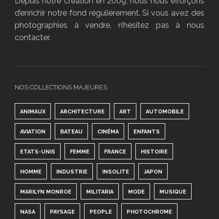
Depuis notre création en 2009, nous nous efforçons
d’enrichir notre fond régulièrement. Si vous avez des
photographies à vendre, n’hésitez pas à nous
contacter.
NOS COLLECTIONS MAJEURES
ANIMAUX
ARCHITECTURE
ART
AUTOMOBILE
AVIATION
BATEAU
CINÉMA
ENFANTS
ETATS-UNIS
FEMME
FRANCE
HISTOIRE
HOMME
INDUSTRIE
INSOLITE
JAPON
MARILYN MONROE
MILITARIA
MODE
MUSIQUE
NASA
PAYSAGE
PEOPLE
PHOTOCHROME