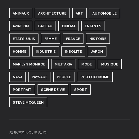
ANIMAUX
ARCHITECTURE
ART
AUTOMOBILE
AVIATION
BATEAU
CINÉMA
ENFANTS
ETATS-UNIS
FEMME
FRANCE
HISTOIRE
HOMME
INDUSTRIE
INSOLITE
JAPON
MARILYN MONROE
MILITARIA
MODE
MUSIQUE
NASA
PAYSAGE
PEOPLE
PHOTOCHROME
PORTRAIT
SCÈNE DE VIE
SPORT
STEVE MCQUEEN
SUIVEZ-NOUS SUR…