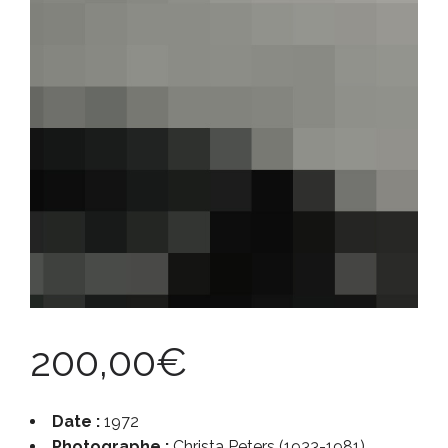
200,00
€
Date :
1972
Photographe :
Christa Peters (1933-1981)