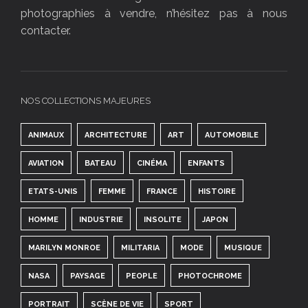
photographies à vendre, n’hésitez pas à nous
contacter.
NOS COLLECTIONS MAJEURES
ANIMAUX
ARCHITECTURE
ART
AUTOMOBILE
AVIATION
BATEAU
CINÉMA
ENFANTS
ETATS-UNIS
FEMME
FRANCE
HISTOIRE
HOMME
INDUSTRIE
INSOLITE
JAPON
MARILYN MONROE
MILITARIA
MODE
MUSIQUE
NASA
PAYSAGE
PEOPLE
PHOTOCHROME
PORTRAIT
SCÈNE DE VIE
SPORT