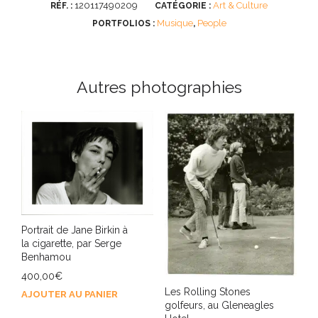
120117490209
Art & Culture
RÉF. :
CATÉGORIE :
Musique
People
PORTFOLIOS :
,
Autres photographies
Portrait de Jane Birkin à
la cigarette, par Serge
Benhamou
400,00
€
Les Rolling Stones
AJOUTER AU PANIER
golfeurs, au Gleneagles