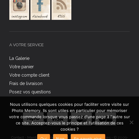
A VOTRE SERVICE
La Galerie
Votre panier
Votre compte client
Frais de livraison
Posez vos questions
Nous utilisons quelques cookies pour faciliter votre visite sur
Photo Memory. Ils sont utiles en particulier pour mémoriser
votre commande lorsque vous passez d'une page à l'autre sur
ce site. Acceptez-vous le principe et l'utilisation de ces
cookies ?
Contact
-
Mentions légales
-
C.G.V.
-
Données personnelles
- © 2009-
Oui
Non
En savoir plus