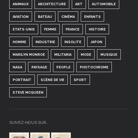
ANIMAUX
ARCHITECTURE
ART
AUTOMOBILE
AVIATION
BATEAU
CINÉMA
ENFANTS
ETATS-UNIS
FEMME
FRANCE
HISTOIRE
HOMME
INDUSTRIE
INSOLITE
JAPON
MARILYN MONROE
MILITARIA
MODE
MUSIQUE
NASA
PAYSAGE
PEOPLE
PHOTOCHROME
PORTRAIT
SCÈNE DE VIE
SPORT
STEVE MCQUEEN
SUIVEZ-NOUS SUR…