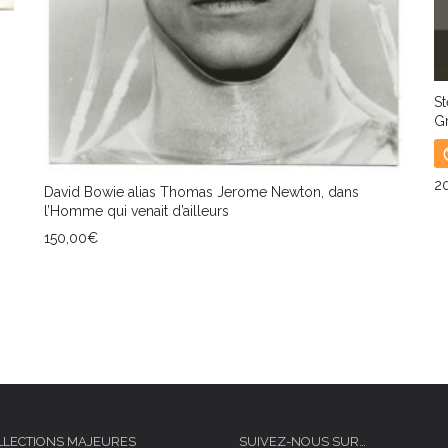
St
G
2
David Bowie alias Thomas Jerome Newton, dans
l’Homme qui venait d’ailleurs
L
150,00
€
AJOUTER AU PANIER
LLECTIONS MAJEURES
SUIVEZ-NOUS SUR…