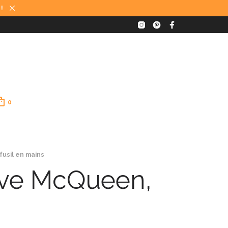
 !
0
usil en mains
eve McQueen,