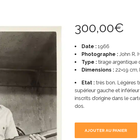
300,00
€
Date :
1966
Photographe :
John R. H
Type :
tirage argentique
Dimensions :
22×19 cm, 
Etat :
très bon. Légères t
supérieur gauche et inférieur
inscrits d’origine dans le ca
dos.
AJOUTER AU PANIER