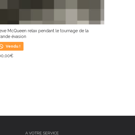
eve McQueen relax pendant le tournage de la
rande évasion
Vendu !
00,00
€
IRE LA SUITE
A VOTRE SERVICE