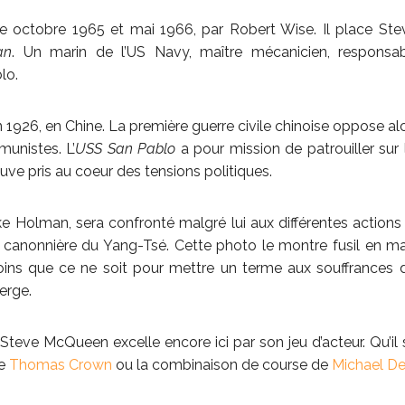
tre octobre 1965 et mai 1966, par Robert Wise. Il place S
an
. Un marin de l’US Navy, maître mécanicien, responsa
lo.
en 1926, en Chine. La première guerre civile chinoise oppose al
unistes. L’
USS San Pablo
a pour mission de patrouiller sur
uve pris au coeur des tensions politiques.
e Holman, sera confronté malgré lui aux différentes actions
a canonnière du Yang-Tsé. Cette photo le montre fusil en mai
oins que ce ne soit pour mettre un terme aux souffrances 
erge.
 Steve McQueen excelle encore ici par son jeu d’acteur. Qu’il
de
Thomas Crown
ou la combinaison de course de
Michael De