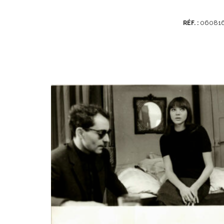
06081
RÉF. :