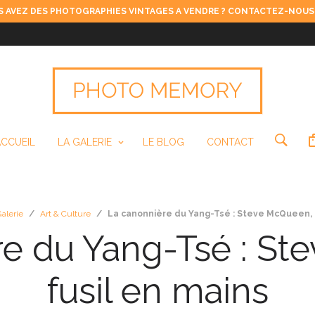
 AVEZ DES PHOTOGRAPHIES VINTAGES A VENDRE ? CONTACTEZ-NOUS
ACCUEIL
LA GALERIE
LE BLOG
CONTACT
alerie
/
Art & Culture
/
La canonnière du Yang-Tsé : Steve McQueen, f
re du Yang-Tsé : St
fusil en mains