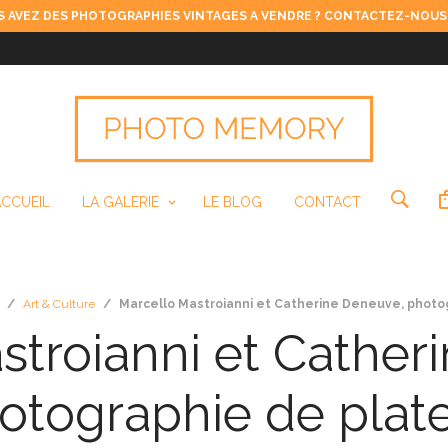
 AVEZ DES PHOTOGRAPHIES VINTAGES A VENDRE ? CONTACTEZ-NOUS
ACCUEIL
LA GALERIE
LE BLOG
CONTACT
/
Art & Culture
/
Marcello Mastroianni et Catherine Deneuve, photo
stroianni et Cather
otographie de plat