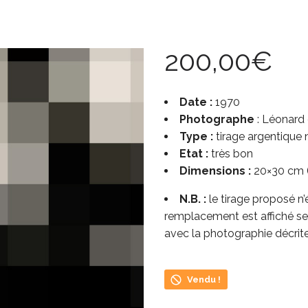
200,00
€
Date :
1970
Photographe
: Léonard
Type :
tirage argentique n
Etat :
très bon
Dimensions :
20×30 cm (
N.B. :
le tirage proposé n’é
remplacement est affiché se
avec la photographie décrite
Vendu !