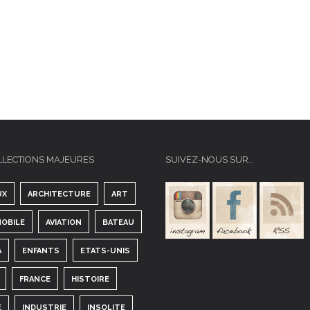
LLECTIONS MAJEURES
SUIVEZ-NOUS SUR…
UX
ARCHITECTURE
ART
OBILE
AVIATION
BATEAU
A
ENFANTS
ETATS-UNIS
FRANCE
HISTOIRE
E
INDUSTRIE
INSOLITE