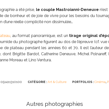
graphie a été prise,
le couple Mastroianni-Deneuve
n’est
de de bonheur et de joie de vivre pour les besoins du tourna
on d’une réelle complicité non dissimulée…
lateau
, au format panoramique, est un
tirage original d’é
humide du photographe figurent au dos de l’épreuve (cf. vue
de plateau pendant les années 60 et 70. Il est l’auteur d
, dont Brigitte Bardot, Catherine Deneuve, Michel Polnareff, 
nne Moreau et Lino Ventura.
051411310100
Art & Culture
Cinéma
P
:
CATÉGORIE :
PORTFOLIOS :
,
Autres photographies