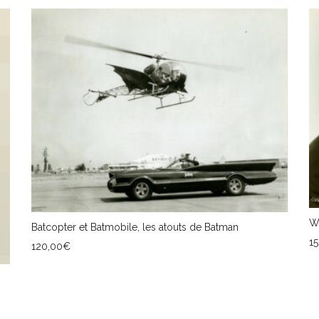
Wi
Batcopter et Batmobile, les atouts de Batman
1
120,00
€
A
AJOUTER AU PANIER