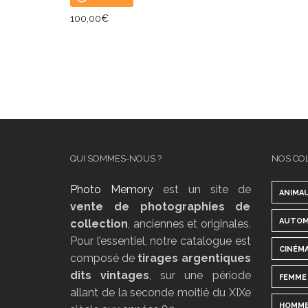
100,00
€
LIRE LA SUITE
QUI SOMMES-NOUS ?
NOS CO
Photo Memory
est un site de
ANIMA
vente de photographies de
AUTOM
collection
, anciennes et originales.
Pour l’essentiel, notre catalogue est
CINÉM
composé de
tirages argentiques
dits vintages
, sur une période
FEMME
allant de la seconde moitié du XIXe
HOMM