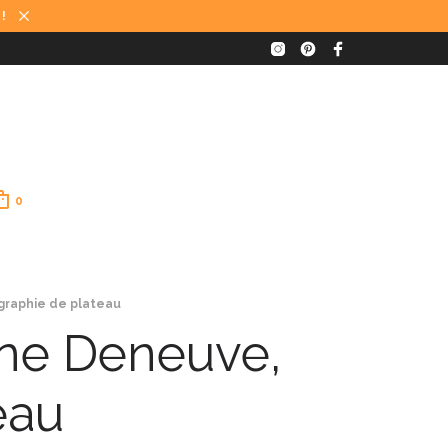
 !
0
graphie de plateau
ine Deneuve,
eau