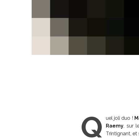
Q
uel joli duo !
M
Raemy
, sur 
Trintignant, et 