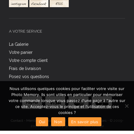
A VOTRE SERVICE
La Galerie
Votre panier
Votre compte client
Frais de livraison
Posez vos questions
Nous utilisons quelques cookies pour faciliter votre visite sur
Photo Memory. Ils sont utiles en particulier pour mémoriser
votre commande lorsque vous passez d'une page à l'autre sur
ce site. Acceptez-vous le principe et l'utilisation de ces
cookies ?
Contact
-
Mentions légales
-
C.G.V.
-
Données personnelles
- © 2009-
Oui
Non
En savoir plus
2026
Photo Memory
, la Galerie Photo Vintage