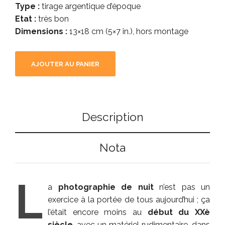
Type :
tirage argentique d’époque
Etat :
très bon
Dimensions :
13×18 cm (5×7 in.), hors montage
AJOUTER AU PANIER
Description
Nota
L
a
photographie de nuit
n’est pas un
exercice à la portée de tous aujourd’hui ; ça
l’était encore moins au
début du XXè
siècle
, avec un matériel rudimentaire, dans