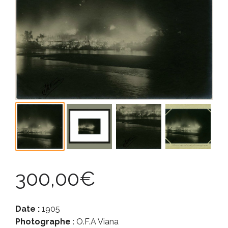
300,00
€
Date :
1905
Photographe
: O.F.A Viana