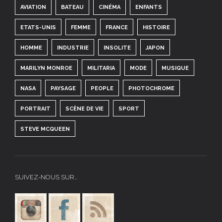
AVIATION
BATEAU
CINÉMA
ENFANTS
ETATS-UNIS
FEMME
FRANCE
HISTOIRE
HOMME
INDUSTRIE
INSOLITE
JAPON
MARILYN MONROE
MILITARIA
MODE
MUSIQUE
NASA
PAYSAGE
PEOPLE
PHOTOCHROME
PORTRAIT
SCÈNE DE VIE
SPORT
STEVE MCQUEEN
SUIVEZ-NOUS SUR…