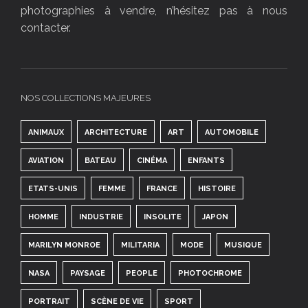
photographies à vendre, n’hésitez pas à nous
contacter.
NOS COLLECTIONS MAJEURES
ANIMAUX
ARCHITECTURE
ART
AUTOMOBILE
AVIATION
BATEAU
CINÉMA
ENFANTS
ETATS-UNIS
FEMME
FRANCE
HISTOIRE
HOMME
INDUSTRIE
INSOLITE
JAPON
MARILYN MONROE
MILITARIA
MODE
MUSIQUE
NASA
PAYSAGE
PEOPLE
PHOTOCHROME
PORTRAIT
SCÈNE DE VIE
SPORT