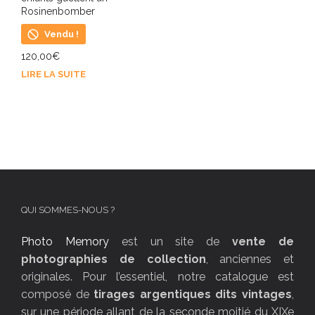
Rosinenbomber
Vendu !
120,00
€
LIRE LA SUITE
QUI SOMMES-NOUS ?
Photo Memory
est un site de
vente de
photographies de collection
, anciennes et
originales. Pour l’essentiel, notre catalogue est
composé de
tirages argentiques dits vintages
,
sur une période allant de la seconde moitié du XIXe