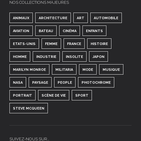
NOS COLLECTIONS MAJEURES
ANIMAUX
ARCHITECTURE
ART
AUTOMOBILE
AVIATION
BATEAU
CINÉMA
ENFANTS
ETATS-UNIS
FEMME
FRANCE
HISTOIRE
HOMME
INDUSTRIE
INSOLITE
JAPON
MARILYN MONROE
MILITARIA
MODE
MUSIQUE
NASA
PAYSAGE
PEOPLE
PHOTOCHROME
PORTRAIT
SCÈNE DE VIE
SPORT
STEVE MCQUEEN
SUIVEZ-NOUS SUR…