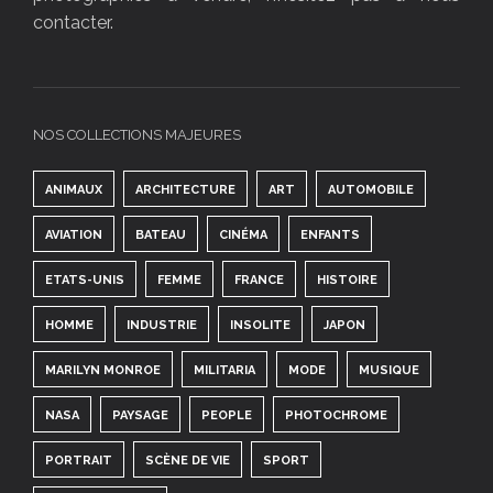
contacter.
NOS COLLECTIONS MAJEURES
ANIMAUX
ARCHITECTURE
ART
AUTOMOBILE
AVIATION
BATEAU
CINÉMA
ENFANTS
ETATS-UNIS
FEMME
FRANCE
HISTOIRE
HOMME
INDUSTRIE
INSOLITE
JAPON
MARILYN MONROE
MILITARIA
MODE
MUSIQUE
NASA
PAYSAGE
PEOPLE
PHOTOCHROME
PORTRAIT
SCÈNE DE VIE
SPORT