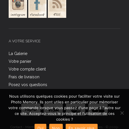
A VOTRE SERVICE
La Galerie
Votre panier
Votre compte client
Frais de livraison
Posez vos questions
Nous utilisons quelques cookies pour faciliter votre visite sur
Photo Memory. Ils sont utiles en particulier pour mémoriser
votre commande lorsque vous passez d'une page à l'autre sur
ce site. Acceptez-vous le principe et l'utilisation de ces
cookies ?
Contact
-
Mentions légales
-
C.G.V.
-
Données personnelles
- © 2009-
Oui
Non
En savoir plus