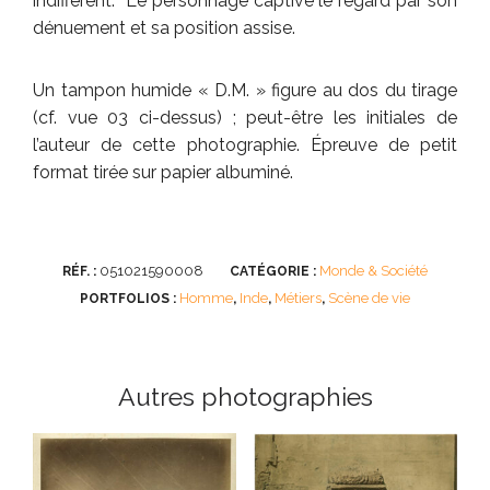
indifférent. Le personnage captive le regard par son
dénuement et sa position assise.
Un tampon humide « D.M. » figure au dos du tirage
(cf. vue 03 ci-dessus) ; peut-être les initiales de
l’auteur de cette photographie. Épreuve de petit
format tirée sur papier albuminé.
051021590008
Monde & Société
RÉF. :
CATÉGORIE :
Homme
Inde
Métiers
Scène de vie
PORTFOLIOS :
,
,
,
Autres photographies