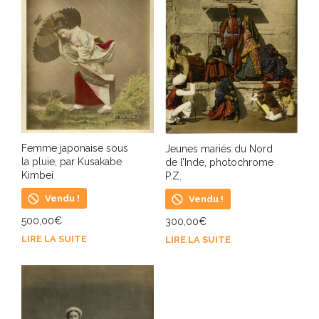
Femme japonaise sous
Jeunes mariés du Nord
la pluie, par Kusakabe
de l’Inde, photochrome
Kimbei
P.Z.
Vendu !
Vendu !
500,00
€
300,00
€
LIRE LA SUITE
LIRE LA SUITE