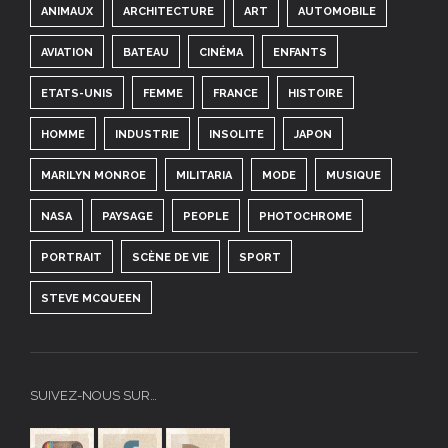
ANIMAUX
ARCHITECTURE
ART
AUTOMOBILE
AVIATION
BATEAU
CINÉMA
ENFANTS
ETATS-UNIS
FEMME
FRANCE
HISTOIRE
HOMME
INDUSTRIE
INSOLITE
JAPON
MARILYN MONROE
MILITARIA
MODE
MUSIQUE
NASA
PAYSAGE
PEOPLE
PHOTOCHROME
PORTRAIT
SCÈNE DE VIE
SPORT
STEVE MCQUEEN
SUIVEZ-NOUS SUR…