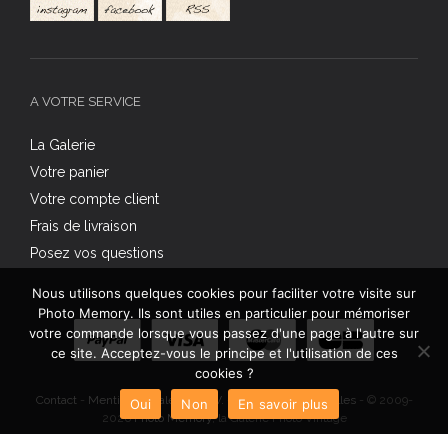
A VOTRE SERVICE
La Galerie
Votre panier
Votre compte client
Frais de livraison
Posez vos questions
Nous utilisons quelques cookies pour faciliter votre visite sur
Photo Memory. Ils sont utiles en particulier pour mémoriser
votre commande lorsque vous passez d'une page à l'autre sur
ce site. Acceptez-vous le principe et l'utilisation de ces
cookies ?
Contact
-
Mentions légales
-
C.G.V.
-
Données personnelles
- © 2009-
Oui
Non
En savoir plus
2026
Photo Memory
, la Galerie Photo Vintage