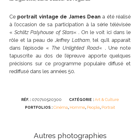
Ce
portrait vintage de James Dean
a été réalisé
à l’occasion de sa participation à la série télévisée
«
Schlitz Palyhouse of Stars
« . On le voit ici dans le
rôle et la peau de
Jeffrey Latham
, tel qu’il apparaît
dans l’épisode «
The Unlighted Road
« . Une note
tapuscrite au dos de l’épreuve apporte quelques
précisions sur ce programme populaire diffusé et
rediffusé dans les années 50.
070710520300
Art & Culture
RÉF. :
CATÉGORIE :
Cinéma
Homme
People
Portrait
PORTFOLIOS :
,
,
,
Autres photographies