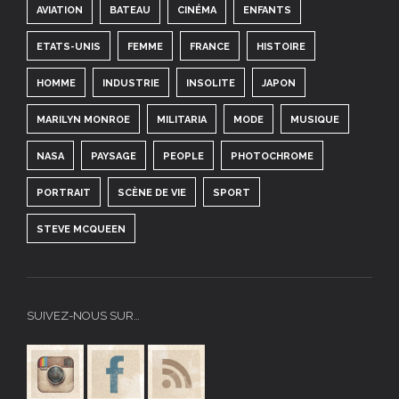
AVIATION
BATEAU
CINÉMA
ENFANTS
ETATS-UNIS
FEMME
FRANCE
HISTOIRE
HOMME
INDUSTRIE
INSOLITE
JAPON
MARILYN MONROE
MILITARIA
MODE
MUSIQUE
NASA
PAYSAGE
PEOPLE
PHOTOCHROME
PORTRAIT
SCÈNE DE VIE
SPORT
STEVE MCQUEEN
SUIVEZ-NOUS SUR…