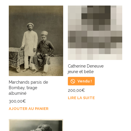
Catherine Deneuve
jeune et belle
Vendu !
Marchands parsis de
Bombay, tirage
200,00
€
albuminé
LIRE LA SUITE
300,00
€
AJOUTER AU PANIER