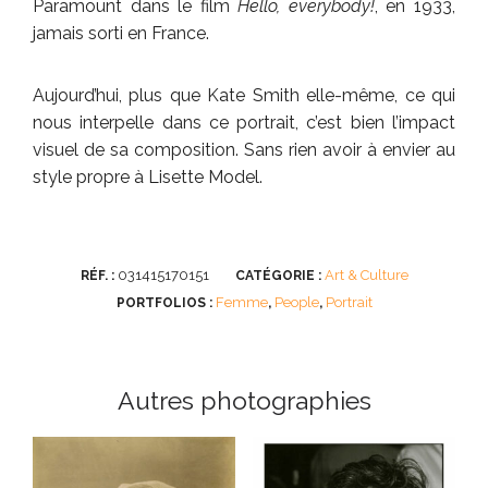
Paramount dans le film
Hello, everybody!
, en 1933,
jamais sorti en France.
Aujourd’hui, plus que Kate Smith elle-même, ce qui
nous interpelle dans ce portrait, c’est bien l’impact
visuel de sa composition. Sans rien avoir à envier au
style propre à Lisette Model.
031415170151
Art & Culture
RÉF. :
CATÉGORIE :
Femme
People
Portrait
PORTFOLIOS :
,
,
Autres photographies