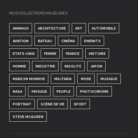
NOS COLLECTIONS MAJEURES
ANIMAUX
ARCHITECTURE
ART
AUTOMOBILE
AVIATION
BATEAU
CINÉMA
ENFANTS
ETATS-UNIS
FEMME
FRANCE
HISTOIRE
HOMME
INDUSTRIE
INSOLITE
JAPON
MARILYN MONROE
MILITARIA
MODE
MUSIQUE
NASA
PAYSAGE
PEOPLE
PHOTOCHROME
PORTRAIT
SCÈNE DE VIE
SPORT
STEVE MCQUEEN