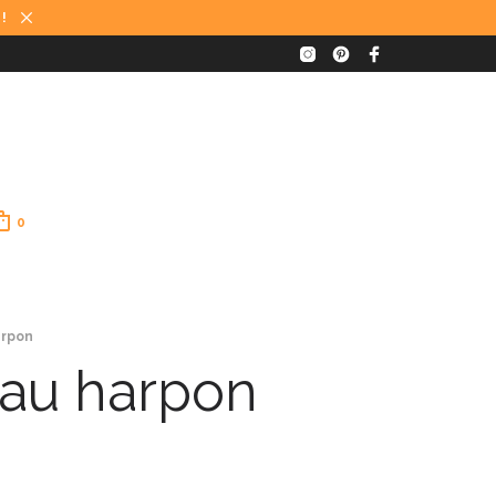
 !
0
arpon
 au harpon