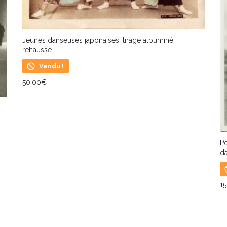
Jeunes danseuses japonaises, tirage albuminé
rehaussé
Vendu !
50,00
€
LIRE LA SUITE
Po
da
1
L