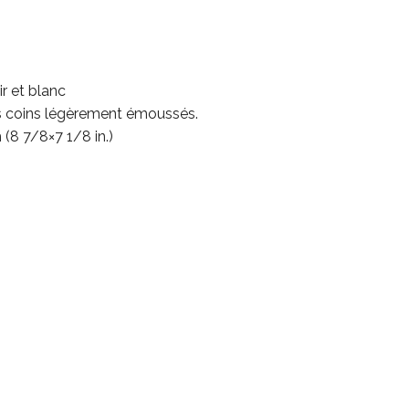
r et blanc
is coins légèrement émoussés.
 (8 7/8×7 1/8 in.)