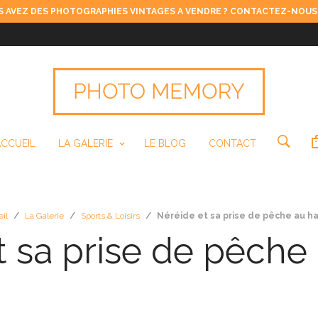
 AVEZ DES PHOTOGRAPHIES VINTAGES A VENDRE ? CONTACTEZ-NOUS
ACCUEIL
LA GALERIE
LE BLOG
CONTACT
il
/
La Galerie
/
Sports & Loisirs
/
Néréide et sa prise de pêche au h
t sa prise de pêche