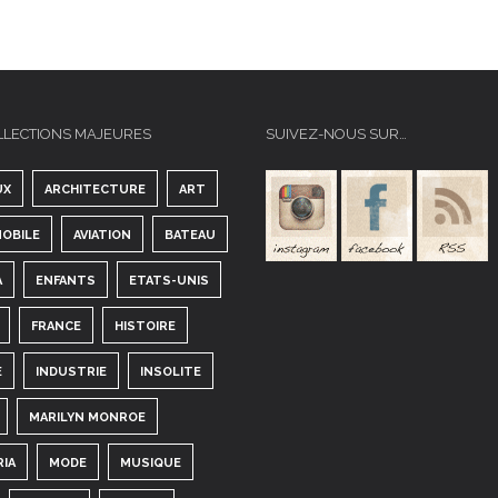
LLECTIONS MAJEURES
SUIVEZ-NOUS SUR…
UX
ARCHITECTURE
ART
OBILE
AVIATION
BATEAU
A
ENFANTS
ETATS-UNIS
FRANCE
HISTOIRE
E
INDUSTRIE
INSOLITE
MARILYN MONROE
RIA
MODE
MUSIQUE