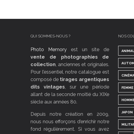
QUI SOMMES-NOUS ?
NOS CO
Photo Memory
est un site de
ANIMA
vente de photographies de
AUTOM
collection
, anciennes et originales.
Pour l’essentiel, notre catalogue est
CINÉM
composé de
tirages argentiques
dits vintages
, sur une période
FEMME
allant de la seconde moitié du XIXe
HOMM
siècle aux années 80.
JAPON
Depuis notre création en 2009,
nous nous efforçons d’enrichir notre
MILITA
fond régulièrement. Si vous avez