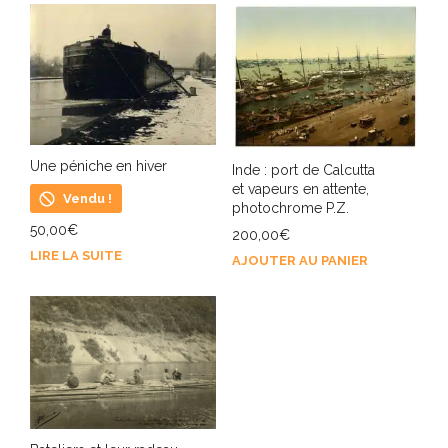
Une péniche en hiver
Inde : port de Calcutta
et vapeurs en attente,
Vendu !
photochrome P.Z.
50,00
€
200,00
€
LIRE LA SUITE
AJOUTER AU PANIER