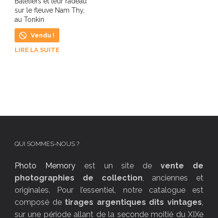
Bateliers et leur radeau
sur le fleuve Nam Thy,
au Tonkin
Vendu !
LIRE LA SUITE
QUI SOMMES-NOUS ?
Photo Memory
est un site de
vente de
photographies de collection
, anciennes et
originales. Pour l’essentiel, notre catalogue est
composé de
tirages argentiques dits vintages
,
sur une période allant de la seconde moitié du XIXe