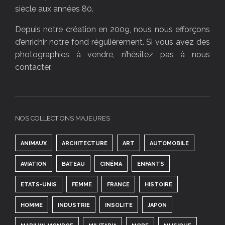
siècle aux années 80.
Depuis notre création en 2009, nous nous efforçons
d’enrichir notre fond régulièrement. Si vous avez des
photographies à vendre, n’hésitez pas à nous
contacter.
NOS COLLECTIONS MAJEURES
ANIMAUX
ARCHITECTURE
ART
AUTOMOBILE
AVIATION
BATEAU
CINÉMA
ENFANTS
ETATS-UNIS
FEMME
FRANCE
HISTOIRE
HOMME
INDUSTRIE
INSOLITE
JAPON