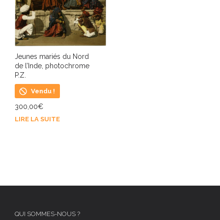
Jeunes mariés du Nord
de l’Inde, photochrome
P.Z.
Vendu !
300,00
€
LIRE LA SUITE
QUI SOMMES-NOUS ?