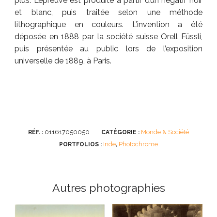
plus. L’épreuve est produite à partir d’un négatif noir
et blanc, puis traitée selon une méthode
lithographique en couleurs. L’invention a été
déposée en 1888 par la société suisse Orell Füssli,
puis présentée au public lors de l’exposition
universelle de 1889, à Paris.
011617050050
Monde & Société
RÉF. :
CATÉGORIE :
Inde
Photochrome
PORTFOLIOS :
,
Autres photographies