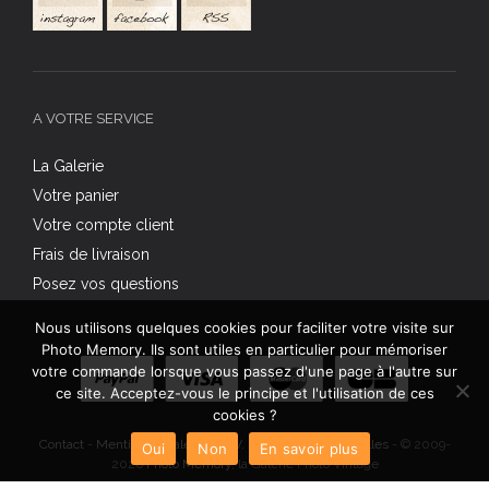
A VOTRE SERVICE
La Galerie
Votre panier
Votre compte client
Frais de livraison
Posez vos questions
Nous utilisons quelques cookies pour faciliter votre visite sur
Photo Memory. Ils sont utiles en particulier pour mémoriser
votre commande lorsque vous passez d'une page à l'autre sur
ce site. Acceptez-vous le principe et l'utilisation de ces
cookies ?
Contact
-
Mentions légales
-
C.G.V.
-
Données personnelles
- © 2009-
Oui
Non
En savoir plus
2026
Photo Memory
, la Galerie Photo Vintage