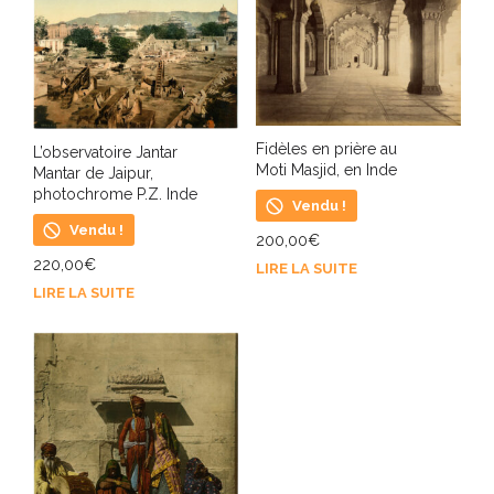
Fidèles en prière au
L’observatoire Jantar
Moti Masjid, en Inde
Mantar de Jaipur,
photochrome P.Z. Inde
Vendu !
Vendu !
200,00
€
220,00
€
LIRE LA SUITE
LIRE LA SUITE