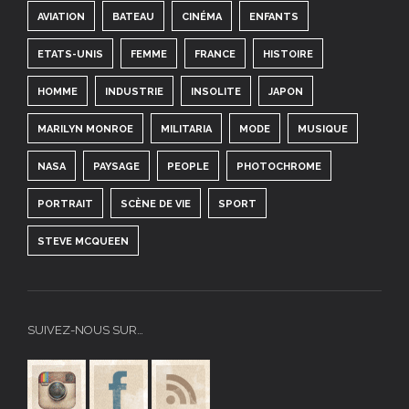
AVIATION
BATEAU
CINÉMA
ENFANTS
ETATS-UNIS
FEMME
FRANCE
HISTOIRE
HOMME
INDUSTRIE
INSOLITE
JAPON
MARILYN MONROE
MILITARIA
MODE
MUSIQUE
NASA
PAYSAGE
PEOPLE
PHOTOCHROME
PORTRAIT
SCÈNE DE VIE
SPORT
STEVE MCQUEEN
SUIVEZ-NOUS SUR…