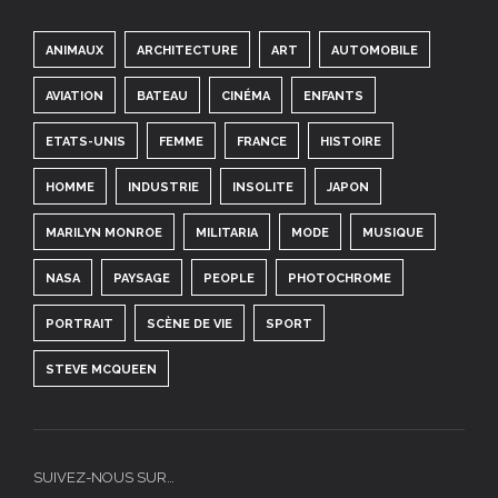
ANIMAUX
ARCHITECTURE
ART
AUTOMOBILE
AVIATION
BATEAU
CINÉMA
ENFANTS
ETATS-UNIS
FEMME
FRANCE
HISTOIRE
HOMME
INDUSTRIE
INSOLITE
JAPON
MARILYN MONROE
MILITARIA
MODE
MUSIQUE
NASA
PAYSAGE
PEOPLE
PHOTOCHROME
PORTRAIT
SCÈNE DE VIE
SPORT
STEVE MCQUEEN
SUIVEZ-NOUS SUR…