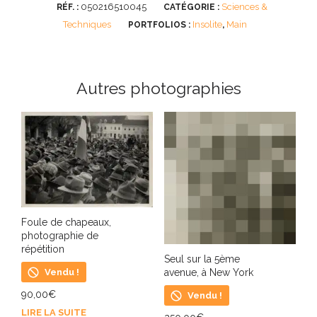
050216510045
Sciences &
RÉF. :
CATÉGORIE :
Techniques
Insolite
Main
PORTFOLIOS :
,
Autres photographies
Foule de chapeaux,
photographie de
répétition
Seul sur la 5ème
avenue, à New York
Vendu !
90,00
€
Vendu !
LIRE LA SUITE