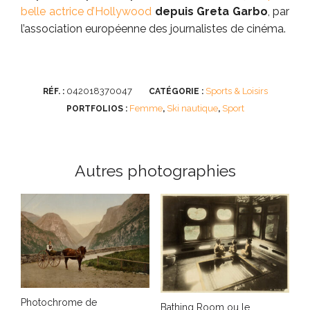
belle actrice d’Hollywood
depuis Greta Garbo
, par
l’association européenne des journalistes de cinéma.
042018370047
Sports & Loisirs
RÉF. :
CATÉGORIE :
Femme
Ski nautique
Sport
PORTFOLIOS :
,
,
Autres photographies
Photochrome de
Bathing Room ou le