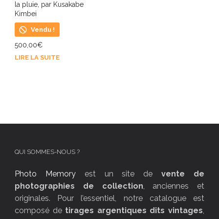
la pluie, par Kusakabe
Kimbei
Vendu !
500,00
€
LIRE LA SUITE
QUI SOMMES-NOUS ?
Photo Memory
est un site de
vente de
photographies de collection
, anciennes et
originales. Pour l’essentiel, notre catalogue est
composé de
tirages argentiques dits vintages
,