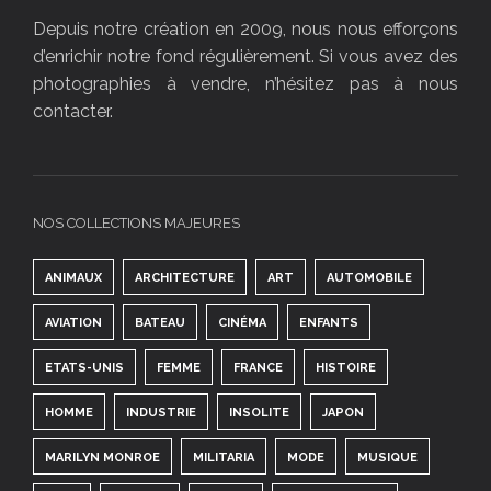
Depuis notre création en 2009, nous nous efforçons
d’enrichir notre fond régulièrement. Si vous avez des
photographies à vendre, n’hésitez pas à nous
contacter.
NOS COLLECTIONS MAJEURES
ANIMAUX
ARCHITECTURE
ART
AUTOMOBILE
AVIATION
BATEAU
CINÉMA
ENFANTS
ETATS-UNIS
FEMME
FRANCE
HISTOIRE
HOMME
INDUSTRIE
INSOLITE
JAPON
MARILYN MONROE
MILITARIA
MODE
MUSIQUE