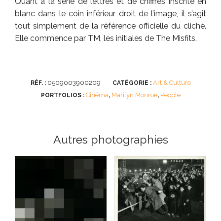
Quant à la série de lettres et de chiffres inscrite en
blanc dans le coin inférieur droit de l’image, il s’agit
tout simplement de la référence officielle du cliché.
Elle commence par TM, les initiales de The Misfits.
0509003900209
Art & Culture
RÉF. :
CATÉGORIE :
Cinéma
Marilyn Monroe
People
PORTFOLIOS :
,
,
Autres photographies