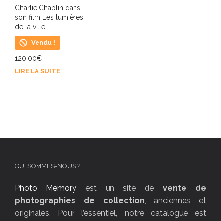
Charlie Chaplin dans
son film Les lumières
de la ville
Vendu !
120,00
€
LIRE LA SUITE
QUI SOMMES-NOUS ?
Photo Memory
est un site de
vente de
photographies de collection
, anciennes et
originales. Pour l’essentiel, notre catalogue est