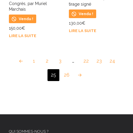
Congrès, par Muriel
tirage signé
Marchais
Vendu !
Vendu !
130,00
€
150,00
€
LIRE LA SUITE
LIRE LA SUITE
←
1
2
3
…
22
23
24
25
26
→
QUI SOMMES-NOUS ?