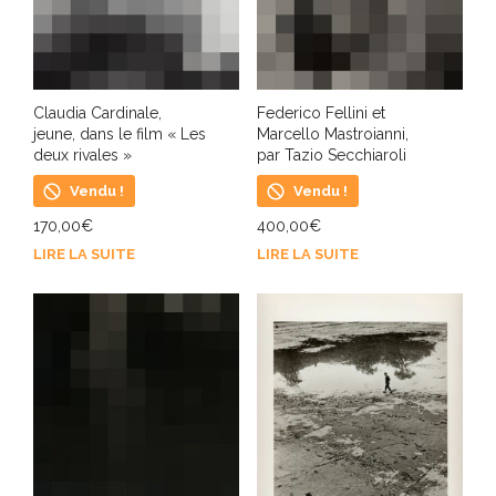
Claudia Cardinale,
Federico Fellini et
jeune, dans le film « Les
Marcello Mastroianni,
deux rivales »
par Tazio Secchiaroli
Vendu !
Vendu !
170,00
€
400,00
€
LIRE LA SUITE
LIRE LA SUITE