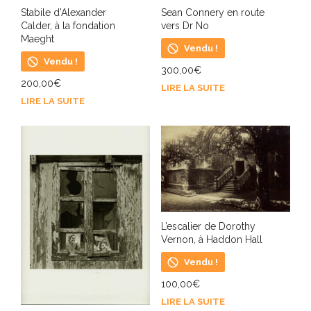
Stabile d’Alexander
Sean Connery en route
Calder, à la fondation
vers Dr No
Maeght
Vendu !
Vendu !
300,00
€
200,00
€
LIRE LA SUITE
LIRE LA SUITE
L’escalier de Dorothy
Vernon, à Haddon Hall
Vendu !
100,00
€
LIRE LA SUITE