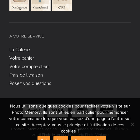
A VOTRE SERVICE
La Galerie
Votre panier
Votre compte client
Frais de livraison
Posez vos questions
Nous utilisons quelques cookies pour faciliter votre visite sur
Photo Memory. Ils sont utiles en particulier pour mémoriser
votre commande lorsque vous passez d'une page à l'autre sur
ce site. Acceptez-vous le principe et l'utilisation de ces
Contact
-
Mentions légales
-
C.G.V.
-
Données personnelles
- © 2009-
cookies ?
2026
Photo Memory
, la Galerie Photo Vintage