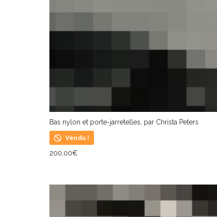
Bas nylon et porte-jarretelles, par Christa Peters
Vendu !
200,00
€
LIRE LA SUITE