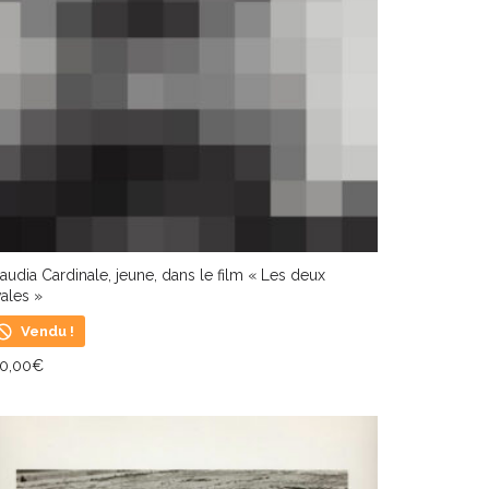
audia Cardinale, jeune, dans le film « Les deux
vales »
Vendu !
70,00
€
IRE LA SUITE