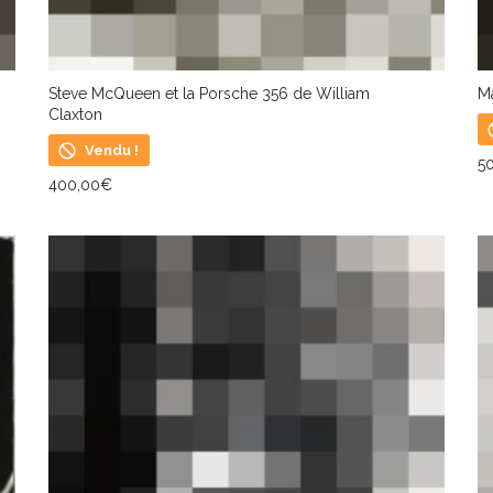
Steve McQueen et la Porsche 356 de William
Ma
Claxton
Vendu !
5
400,00
€
L
LIRE LA SUITE