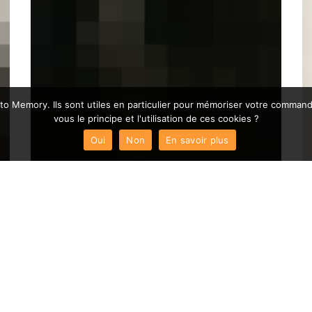
hoto Memory. Ils sont utiles en particulier pour mémoriser votre comman
vous le principe et l'utilisation de ces cookies ?
Oui
Non
En savoir plus
Nu en clair-obscur, par le photographe Horace
Roye
Vendu !
200,00
€
LIRE LA SUITE