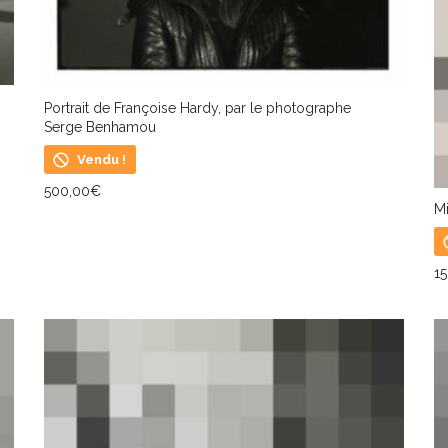
Portrait de Françoise Hardy, par le photographe
Serge Benhamou
Vendu !
500,00
€
Mi
LIRE LA SUITE
1
L