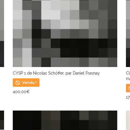
CYSP 1 de Nicolas Schöffer, par Daniel Frasnay
Cl
ri
Vendu !
400,00
€
1
LIRE LA SUITE
L