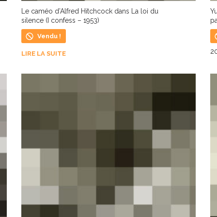
Le caméo d’Alfred Hitchcock dans La loi du
Yu
silence (I confess – 1953)
pa
Vendu !
2
LIRE LA SUITE
L