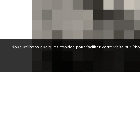
Nous utilisons quelques cookies pour faciliter votre visite sur P
Federico Fellini et Marcello Mastroianni, par Tazio
Secchiaroli
Vendu !
400,00
€
LIRE LA SUITE