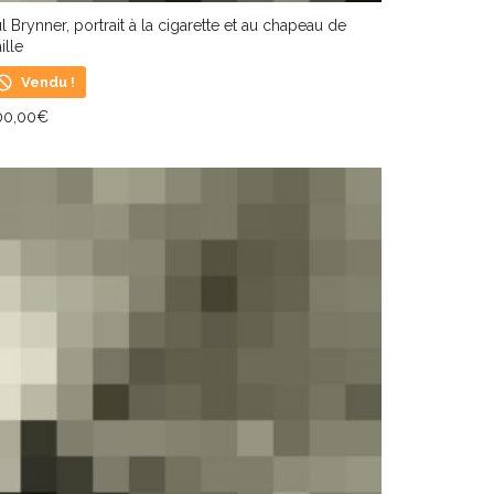
l Brynner, portrait à la cigarette et au chapeau de
ille
Vendu !
00,00
€
IRE LA SUITE