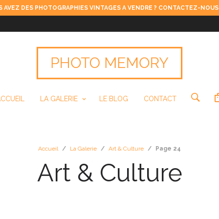
 AVEZ DES PHOTOGRAPHIES VINTAGES A VENDRE ? CONTACTEZ-NOUS
ACCUEIL
LA GALERIE
LE BLOG
CONTACT
Accueil
/
La Galerie
/
Art & Culture
/
Page 24
Art & Culture