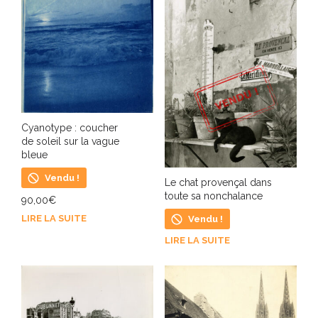
Cyanotype : coucher
de soleil sur la vague
bleue
Vendu !
Le chat provençal dans
toute sa nonchalance
90,00
€
LIRE LA SUITE
Vendu !
LIRE LA SUITE