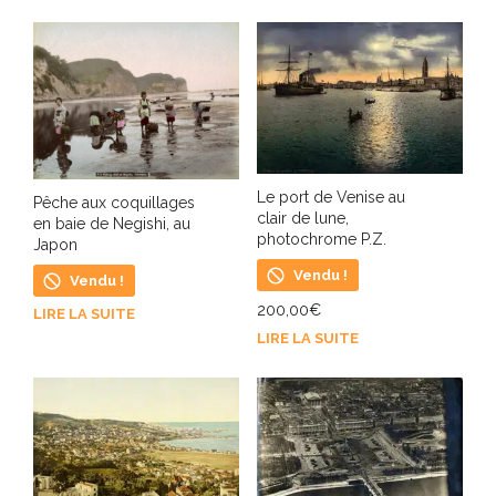
Le port de Venise au
Pêche aux coquillages
clair de lune,
en baie de Negishi, au
photochrome P.Z.
Japon
Vendu !
Vendu !
200,00
€
LIRE LA SUITE
LIRE LA SUITE