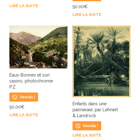
LIRE LA SUITE
50,00
€
LIRE LA SUITE
Eaux-Bonnes et son
casino, photochrome
P.Z.
Vendu !
Enfants dans une
50,00
€
palmeraie, par Lehnert
LIRE LA SUITE
& Landrock
Vendu !
LIRE LA SUITE