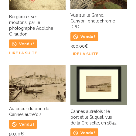
Vue sur le Grand
Bergère et ses
Canyon, photochrome
moutons, par le
DPC
photographe Adolphe
Giraudon
Vendu !
Vendu !
300,00
€
LIRE LA SUITE
LIRE LA SUITE
Au coeur du port de
Cannes autrefois : le
Cannes autrefois
port et le Suquet, vus
de la Croisette, en 1892
Vendu !
Vendu !
50,00
€