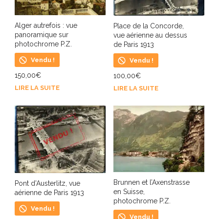
Alger autrefois : vue
Place de la Concorde,
panoramique sur
vue aérienne au dessus
photochrome P.Z.
de Paris 1913
Vendu !
Vendu !
150,00
€
100,00
€
LIRE LA SUITE
LIRE LA SUITE
Brunnen et l’Axenstrasse
Pont d’Austerlitz, vue
en Suisse,
aérienne de Paris 1913
photochrome P.Z.
Vendu !
Vendu !