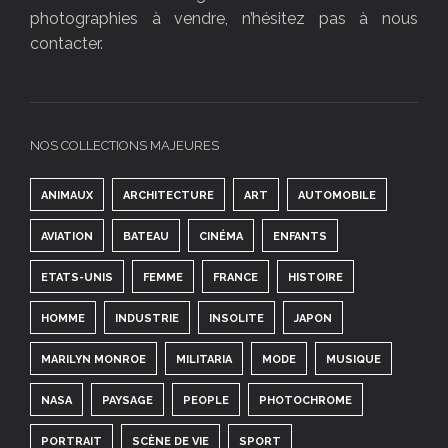
photographies à vendre, n’hésitez pas à nous
contacter.
NOS COLLECTIONS MAJEURES
ANIMAUX
ARCHITECTURE
ART
AUTOMOBILE
AVIATION
BATEAU
CINÉMA
ENFANTS
ETATS-UNIS
FEMME
FRANCE
HISTOIRE
HOMME
INDUSTRIE
INSOLITE
JAPON
MARILYN MONROE
MILITARIA
MODE
MUSIQUE
NASA
PAYSAGE
PEOPLE
PHOTOCHROME
PORTRAIT
SCÈNE DE VIE
SPORT