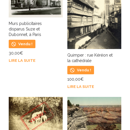
Murs publicitaires
disparus Suze et
Dubonnet, à Paris
Vendu !
30,00
€
Quimper : rue Kéréon et
LIRE LA SUITE
la cathédrale
Vendu !
100,00
€
LIRE LA SUITE