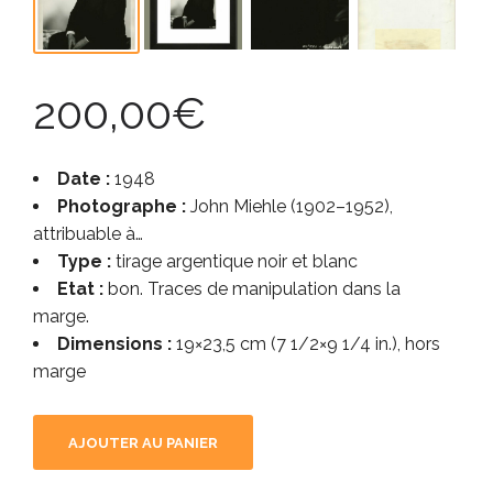
200,00
€
Date :
1948
Photographe :
John Miehle (1902–1952),
attribuable à…
Type :
tirage argentique noir et blanc
Etat :
bon. Traces de manipulation dans la
marge.
Dimensions :
19×23,5 cm (7 1/2×9 1/4 in.), hors
marge
AJOUTER AU PANIER