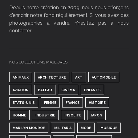
Depuis notre création en 2009, nous nous efforçons
d’enrichir notre fond régulièrement. Si vous avez des
photographies à vendre, n’hésitez pas à nous
contacter.
NOS COLLECTIONS MAJEURES
ANIMAUX
ARCHITECTURE
ART
AUTOMOBILE
AVIATION
BATEAU
CINÉMA
ENFANTS
ETATS-UNIS
FEMME
FRANCE
HISTOIRE
HOMME
INDUSTRIE
INSOLITE
JAPON
MARILYN MONROE
MILITARIA
MODE
MUSIQUE