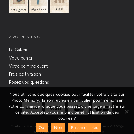
A VOTRE SERVICE
La Galerie
Votre panier
Votre compte client
Frais de livraison
Posez vos questions
Nous utilisons quelques cookies pour faciliter votre visite sur
Photo Memory. Ils sont utiles en particulier pour mémoriser
votre commande lorsque vous passez d'une page à l'autre sur
ce site. Acceptez-vous le principe et l'utilisation de ces
cookies ?
Contact
-
Mentions légales
-
C.G.V.
-
Données personnelles
- © 2009-
Oui
Non
En savoir plus
2026
Photo Memory
, la Galerie Photo Vintage