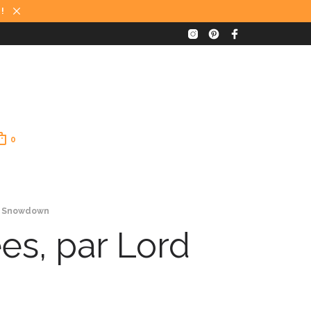
 !
0
rd Snowdown
es, par Lord