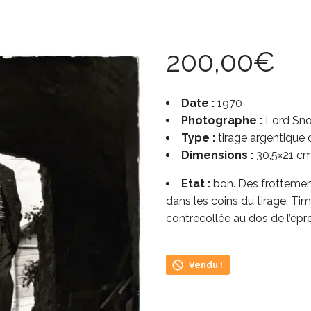
200,00
€
Date :
1970
Photographe :
Lord Sn
Type :
tirage argentique
Dimensions :
30,5×21 c
Etat :
bon. Des frottement
dans les coins du tirage. T
contrecollée au dos de l’épr
Vendu !