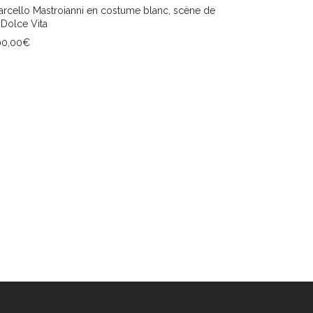
rcello Mastroianni en costume blanc, scène de
 Dolce Vita
00,00
€
JOUTER AU PANIER