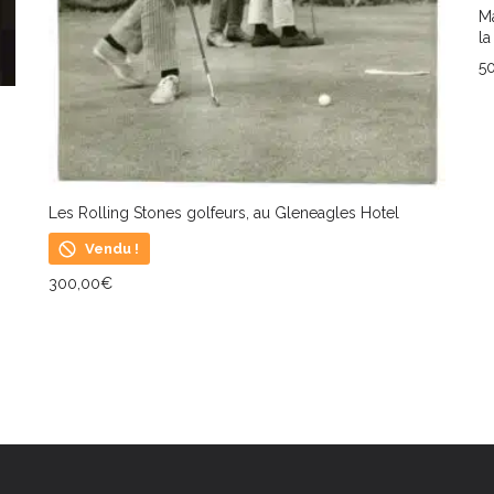
Ma
la
5
A
Les Rolling Stones golfeurs, au Gleneagles Hotel
Vendu !
300,00
€
LIRE LA SUITE