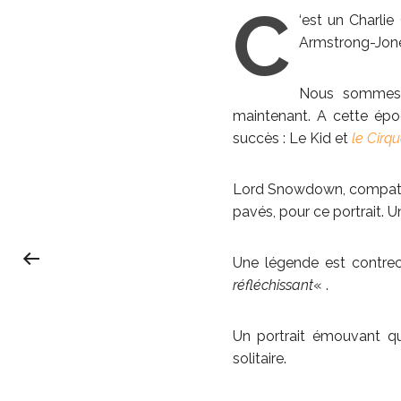
C
‘est un Charli
Armstrong-Jone
Nous sommes e
maintenant. A cette époq
succès : Le Kid et
le Cirq
Lord Snowdown, compatri
pavés, pour ce portrait. U
Une légende est contreco
réfléchissant
« .
Un portrait émouvant qu
solitaire.