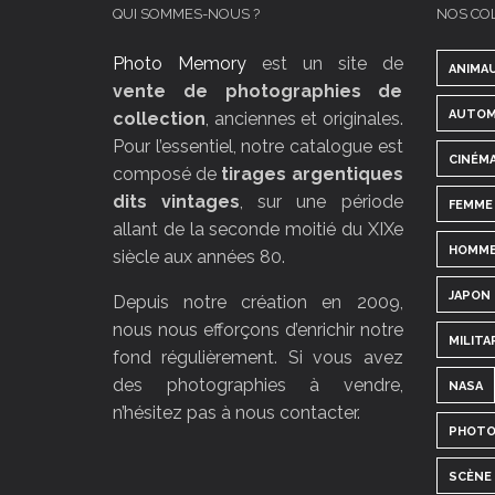
QUI SOMMES-NOUS ?
NOS CO
Photo Memory
est un site de
ANIMA
vente de photographies de
AUTOM
collection
, anciennes et originales.
Pour l’essentiel, notre catalogue est
CINÉM
composé de
tirages argentiques
dits vintages
, sur une période
FEMME
allant de la seconde moitié du XIXe
HOMM
siècle aux années 80.
JAPON
Depuis notre création en 2009,
nous nous efforçons d’enrichir notre
MILITA
fond régulièrement. Si vous avez
des photographies à vendre,
NASA
n’hésitez pas à nous contacter.
PHOTO
SCÈNE 