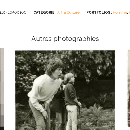
110416560166
Art & Culture
Homme
CATÉGORIE :
PORTFOLIOS :
,
Autres photographies