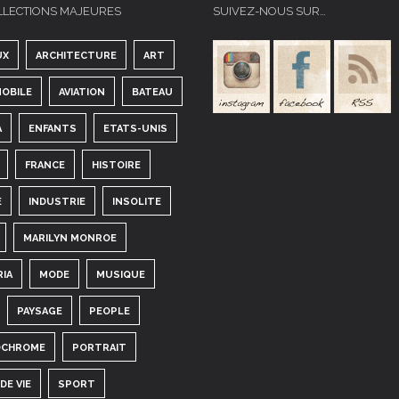
LLECTIONS MAJEURES
SUIVEZ-NOUS SUR…
UX
ARCHITECTURE
ART
OBILE
AVIATION
BATEAU
A
ENFANTS
ETATS-UNIS
FRANCE
HISTOIRE
E
INDUSTRIE
INSOLITE
MARILYN MONROE
RIA
MODE
MUSIQUE
PAYSAGE
PEOPLE
CHROME
PORTRAIT
DE VIE
SPORT